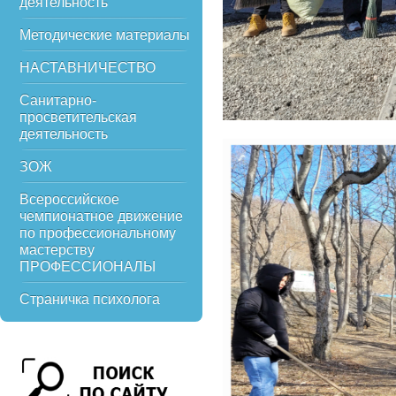
деятельность
Методические материалы
НАСТАВНИЧЕСТВО
Санитарно-
просветительская
деятельность
ЗОЖ
Всероссийское
чемпионатное движение
по профессиональному
мастерству
ПРОФЕССИОНАЛЫ
Страничка психолога