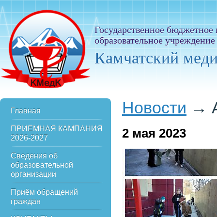
Государственное бюджетное
образовательное учреждение
Камчатский мед
Новости
→
Главная
ПРИЕМНАЯ КАМПАНИЯ
2
мая 2023
2026-2027
Сведения об
образовательной
организации
Приём обращений
граждан