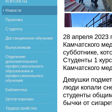
КОНТАКТЫ
Новости
Практика
Студенту
28 апреля 2023 
Дистанционное обучение
Камчатского ме
Выпускникам
субботнике, кот
Отделение
Студенты 1 кур
дополнительного
профессионального
Камчатского мед
образования и
профессионального
Девушки подмет
обучения
люди копали сне
Библиотека
студенты общим
Центр карьеры
бычки от сигарет
Трудоустройство