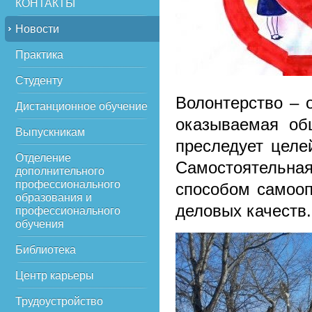
КОНТАКТЫ
Новости
Практика
Студенту
Волонтерство – 
Дистанционное обучение
оказываемая об
Выпускникам
преследует целе
Отделение
Самостоятельн
дополнительного
профессионального
способом самооп
образования и
деловых качеств.
профессионального
обучения
Библиотека
Центр карьеры
Трудоустройство