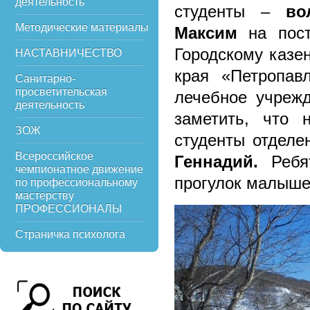
деятельность
студенты –
во
Методические материалы
Максим
на пос
Городскому казе
НАСТАВНИЧЕСТВО
края «Петропав
Санитарно-
просветительская
лечебное учрежд
деятельность
заметить, что 
ЗОЖ
студенты отделе
Всероссийское
Геннадий.
Ребя
чемпионатное движение
прогулок малышей
по профессиональному
мастерству
ПРОФЕССИОНАЛЫ
Страничка психолога