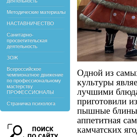
деятельность
Методические материалы
НАСТАВНИЧЕСТВО
Санитарно-
просветительская
деятельность
ЗОЖ
Всероссийское
Одной из самы
чемпионатное движение
культуры являе
по профессиональному
мастерству
лучшими блюда
ПРОФЕССИОНАЛЫ
приготовили и
Страничка психолога
пышные блины,
аппетитная сам
камчатских яго