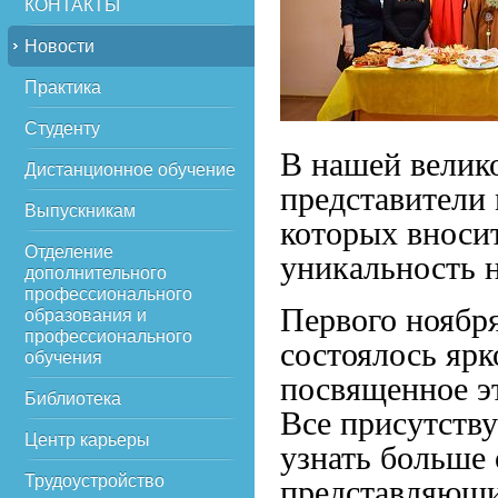
КОНТАКТЫ
Новости
Практика
Студенту
В нашей велик
Дистанционное обучение
представители
Выпускникам
которых вносит
Отделение
уникальность 
дополнительного
профессионального
Первого ноябр
образования и
профессионального
состоялось яр
обучения
посвященное э
Библиотека
Все присутств
Центр карьеры
узнать больше
Трудоустройство
представляющи