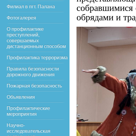
собравшимися 
Филиал в пгт. Палана
обрядами и тр
Фотогалерея
О профилактике
преступлений,
совершаемых
дистанционным способом
Профилактика терроризма
Правила безопасности
дорожного движения
Пожарная безопасность
Объявления
Профилактические
мероприятия
Научно-
исследовательская