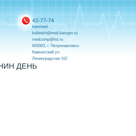
42-77-74
kammed-
kolledzh@med.kamgov.ru
medcomp@list.ru
683003, г. Петропавловск-
Камчатский ул.
Ленинградская 102
НИН ДЕНЬ