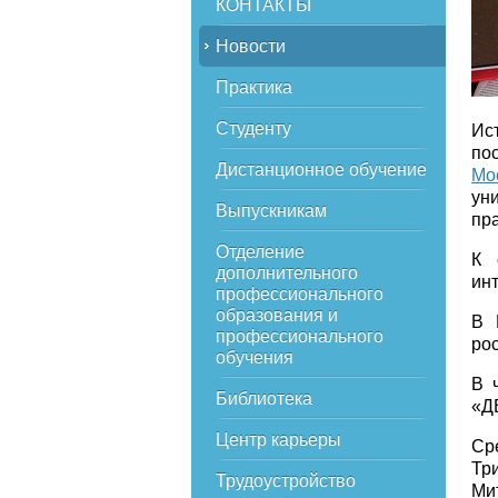
КОНТАКТЫ
Новости
Практика
Студенту
Ис
по
Дистанционное обучение
Мо
уни
Выпускникам
пр
Отделение
К 
дополнительного
ин
профессионального
образования и
В 
профессионального
рос
обучения
В 
Библиотека
«Д
Центр карьеры
Ср
Три
Трудоустройство
Ми