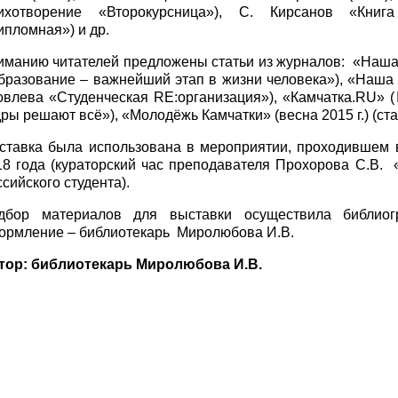
тихотворение «Второкурсница»), С. Кирсанов «Книга
ипломная») и др.
иманию читателей предложены статьи из журналов: «Наша м
бразование – важнейший этап в жизни человека»), «Наша м
овлева «Студенческая RE:организация»), «Камчатка.RU» (
ры решают всё»), «Молодёжь Камчатки» (весна 2015 г.) (ста
ставка была использована в мероприятии, проходившем 
18 года (кураторский час преподавателя Прохорова С.В.
сийского студента).
дбор материалов для выставки осуществила библиог
ормление – библиотекарь Миролюбова И.В.
тор: библиотекарь Миролюбова И.В.