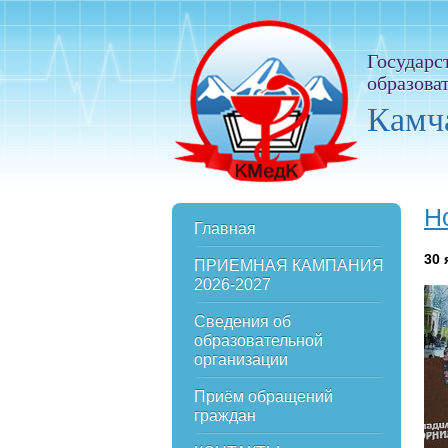
Государс
образова
Камч
Н
Главная
30
ПРИЕМНАЯ КАМПАНИЯ
2026-2027
Сведения об
образовательной
организации
Приём обращений
граждан