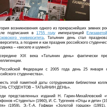
тория возникновения одного из прекраснейших зимних рос
сле подписания в
1755 году
императрицей
Елизавето
сковского университета
, Татьянин день стал празднов
верситета, а позднее и как праздник российского студенчес
аздника – «весело и шумно!»
середине XIX века «Татьянин день» фактически пре
теллигенции.
Российской Федерации с 2005 года день 25 января о
сийского студенчества».
честь этой памятной даты сотрудниками библиотеки кол
ЕНЬ СТУДЕНТОВ – ТАТЬЯНИН ДЕНЬ».
еди представленных изданий Н. Гарин-Михайловский 
фонов «Студенты» (1960), И. С. Тургенев «Отцы и дети» (1
тя» (1959), Э.-Т.-А. Гофман «Золотой горшок» (1991)