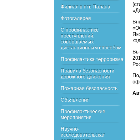
(с
Филиал в пгт. Палана
«Д
Фотогалерея
Вн
«О
О профилактике
Як
преступлений,
кад
совершаемых
дистанционным способом
Вы
20
Профилактика терроризма
Рос
Правила безопасности
По
дорожного движения
оф
Пожарная безопасность
Ав
Объявления
Профилактические
мероприятия
Научно-
исследовательская