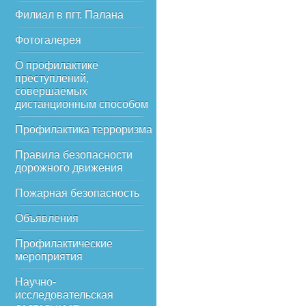
Филиал в пгт. Палана
Фотогалерея
О профилактике
преступлений,
совершаемых
дистанционным способом
Профилактика терроризма
Правила безопасности
дорожного движения
Пожарная безопасность
Объявления
Профилактические
мероприятия
Научно-
исследовательская