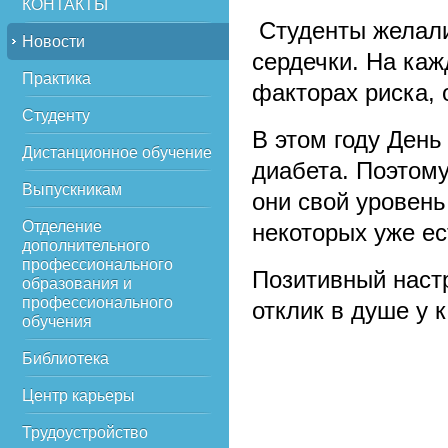
КОНТАКТЫ
Студенты желали
Новости
сердечки. На каж
Практика
факторах риска,
Студенту
В этом году Ден
Дистанционное обучение
диабета. Поэтом
Выпускникам
они свой уровень
Отделение
некоторых уже ес
дополнительного
профессионального
Позитивный наст
образования и
профессионального
отклик в душе у 
обучения
Библиотека
Центр карьеры
Трудоустройство