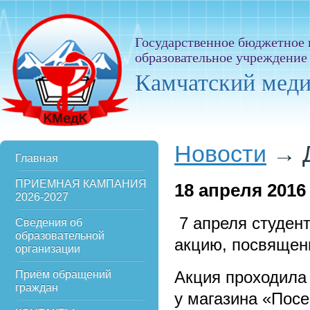
Государственное бюджетное
образовательное учреждение
Камчатский мед
Новости
→
Главная
ПРИЕМНАЯ КАМПАНИЯ
18
апреля 2016
2026-2027
7 апреля студен
Сведения об
образовательной
акцию, посвящен
организации
Акция проходила 
Приём обращений
граждан
у магазина «Посе