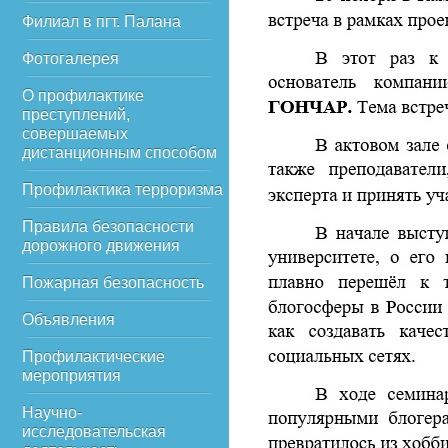
Филиал в пгт. Палана
Фотогалерея
О профилактике
преступлений,
совершаемых
дистанционным способом
Профилактика терроризма
Правила безопасности
дорожного движения
Пожарная безопасность
Объявления
Профилактические
мероприятия
Научно-
исследовательская