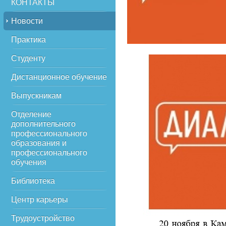
КОНТАКТЫ
Новости
Практика
Студенту
Дистанционное обучение
Выпускникам
Отделение
дополнительного
профессионального
образования и
профессионального
обучения
Библиотека
Центр карьеры
Трудоустройство