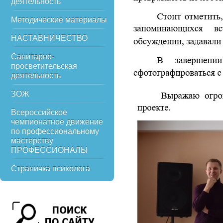
деятельность
Методические материалы
НАСТАВНИЧЕСТВО
Санитарно-
просветительская
деятельность
ЗОЖ
Всероссийское
чемпионатное движение
по профессиональному
мастерству
ПРОФЕССИОНАЛЫ
Страничка психолога