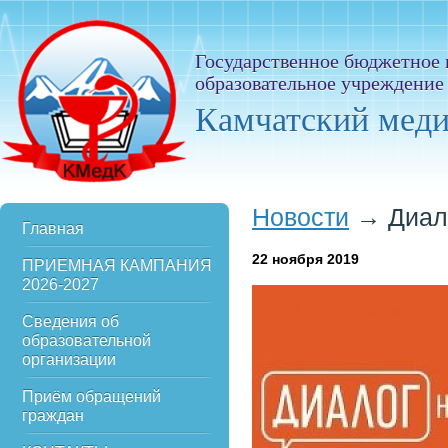
Государственное бюджетное
образовательное учреждение
Камчатский мед
Новости
→
Диал
Главная
22
ноября 2019
ПРИЕМНАЯ КАМПАНИЯ
2026-2027
Сведения об
образовательной
организации
Приём обращений
граждан