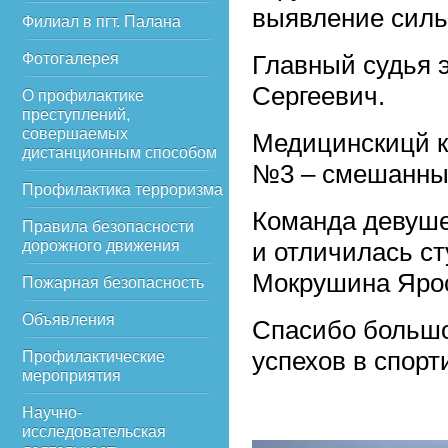
выявление силь
Филиал в пгт. Палана
Фотогалерея
Главный судья 
Сергеевич.
О профилактике
преступлений,
совершаемых
Медицинскицй к
дистанционным способом
№3 – смешанные
Профилактика терроризма
Команда девуше
Правила безопасности
дорожного движения
и отличилась ст
Мокрушина Ярос
Пожарная безопасность
Объявления
Спасибо большо
успехов в спорт
Профилактические
мероприятия
Научно-
исследовательская