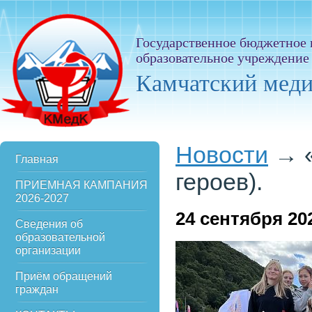
Государственное бюджетное
образовательное учреждение
Камчатский мед
Новости
→
Главная
героев).
ПРИЕМНАЯ КАМПАНИЯ
2026-2027
24
сентября 20
Сведения об
образовательной
организации
Приём обращений
граждан