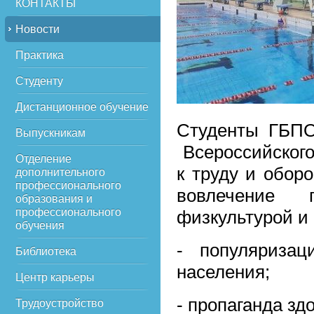
КОНТАКТЫ
Новости
Практика
Студенту
Дистанционное обучение
Студенты ГБПО
Выпускникам
Всероссийского
Отделение
к труду и обор
дополнительного
профессионального
вовлечение 
образования и
профессионального
физкультурой и
обучения
- популяризац
Библиотека
населения;
Центр карьеры
- пропаганда зд
Трудоустройство