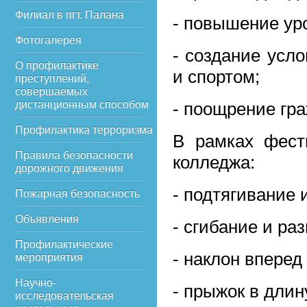
Филиал в пгт. Палана
- повышение уро
Фотогалерея
- создание усл
О профилактике
и спортом;
преступлений,
совершаемых
дистанционным способом
- поощрение гра
Профилактика терроризма
В рамках фест
Правила безопасности
колледжа:
дорожного движения
- подтягивание 
Пожарная безопасность
Объявления
- сгибание и ра
Профилактические
- наклон вперед
мероприятия
Научно-
- прыжок в длин
исследовательская