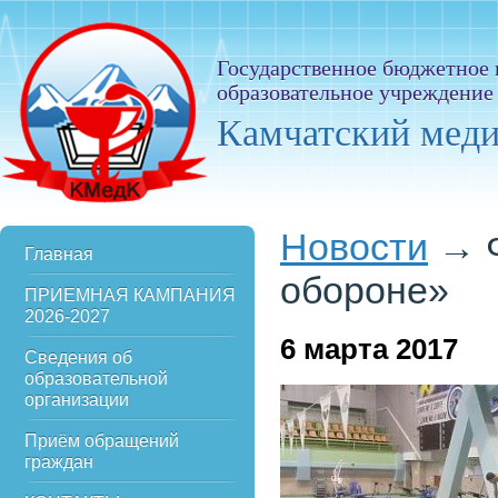
Государственное бюджетное
образовательное учреждение
Камчатский мед
Новости
→
Главная
обороне»
ПРИЕМНАЯ КАМПАНИЯ
2026-2027
6
марта 2017
Сведения об
образовательной
организации
Приём обращений
граждан