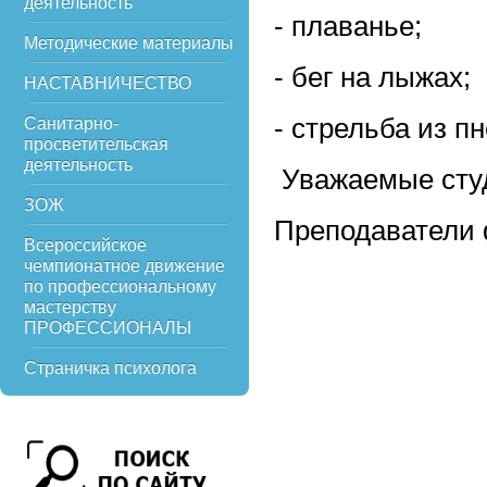
деятельность
- плаванье;
Методические материалы
- бег на лыжах;
НАСТАВНИЧЕСТВО
- стрельба из п
Санитарно-
просветительская
деятельность
Уважаемые студ
ЗОЖ
Преподаватели 
Всероссийское
чемпионатное движение
по профессиональному
мастерству
ПРОФЕССИОНАЛЫ
Страничка психолога