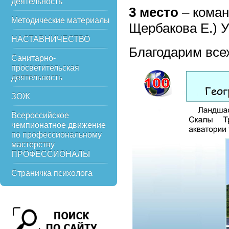
деятельность
3 место
– коман
Методические материалы
Щербакова Е.) 
НАСТАВНИЧЕСТВО
Благодарим всех
Санитарно-
просветительская
деятельность
ЗОЖ
Всероссийское
чемпионатное движение
по профессиональному
мастерству
ПРОФЕССИОНАЛЫ
Страничка психолога