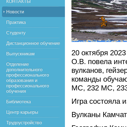
КОНТАКТЫ
Новости
Практика
Студенту
Дистанционное обучение
20 октября 2023
Выпускникам
О.В. повела инт
Отделение
вулканов, гейзе
дополнительного
профессионального
команды обучающ
образования и
профессионального
МС, 232 МС, 23
обучения
Игра состояла и
Библиотека
Центр карьеры
Вулканы Камчат
Трудоустройство