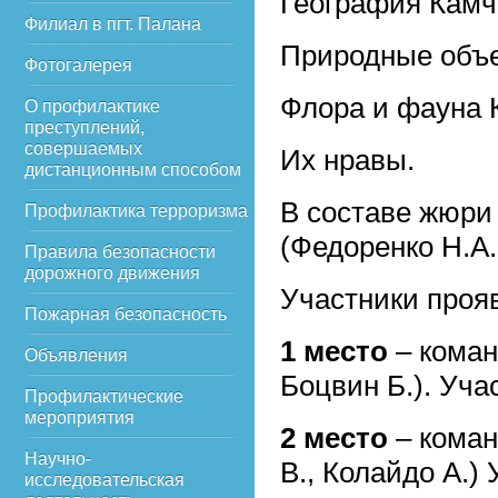
География Камч
Филиал в пгт. Палана
Природные объе
Фотогалерея
Флора и фауна 
О профилактике
преступлений,
совершаемых
Их нравы.
дистанционным способом
В составе жюри
Профилактика терроризма
(Федоренко Н.А.
Правила безопасности
дорожного движения
Участники проя
Пожарная безопасность
1 место
– коман
Объявления
Боцвин Б.). Уча
Профилактические
мероприятия
2 место
– коман
Научно-
В., Колайдо А.)
исследовательская