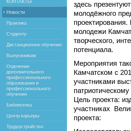
КОНТАКТЫ
здесь презентую
молодёжного пре
Новости
проектирования.
Практика
молодежи Камчат
Студенту
творческого, инт
Дистанционное обучение
потенциала.
Выпускникам
Мероприятия так
Отделение
Камчатском с 201
дополнительного
профессионального
участниками выс
образования и
профессионального
патриотическому
обучения
Цель проекта: из
Библиотека
участниках Вели
Центр карьеры
проекта:
Трудоустройство