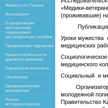
Исследовательска
Филиал в пгт. Палана
«Медики-ветеран
Фотогалерея
(проживавшие) на
О профилактике
Публикации в 
преступлений,
совершаемых
дистанционным способом
Уроки мужества 
медицинских раб
Профилактика терроризма
Правила безопасности
Социологическое
дорожного движения
медицинского ко
Пожарная безопасность
Социальный и ме
Объявления
Организаторами
Профилактические
мероприятия
молодежной поли
Научно-
Правительство Ка
исследовательская