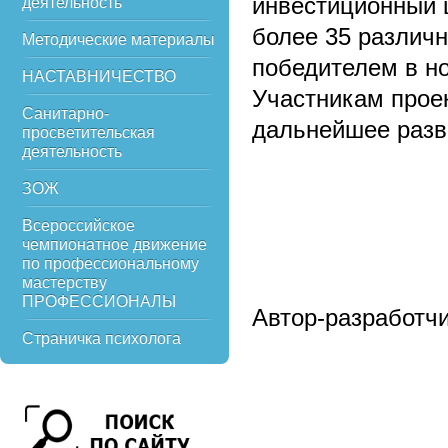
инвестиционный 
деятельность
более 35 различ
Методические материалы
победителем в н
НАСТАВНИЧЕСТВО
Участникам проек
Санитарно-
дальнейшее раз
просветительская
деятельность
ЗОЖ
Всероссийское
чемпионатное движение
по профессиональному
мастерству
ПРОФЕССИОНАЛЫ
Автор-разработчи
Страничка психолога