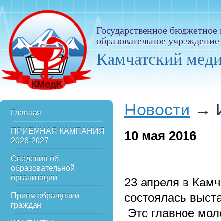
Государственное бюджетное
образовательное учреждение
Камчатский мед
Новости
→
Главная
ПРИЕМНАЯ КАМПАНИЯ
10
мая 2016
2026-2027
Сведения об
образовательной
организации
23 апреля в Кам
состоялась выст
Приём обращений
граждан
Это главное мол