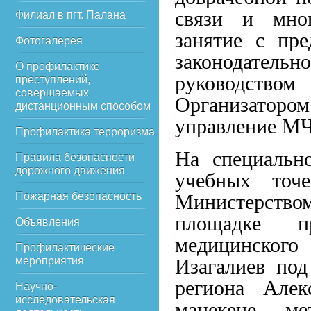
связи и мног
Филиал в пгт. Палана
занятие с пре
Фотогалерея
законодательн
О профилактике
руководством
преступлений,
совершаемых
Организатор
дистанционным способом
управление МЧ
Профилактика терроризма
На специальн
Правила безопасности
дорожного движения
учебных точ
Пожарная безопасность
Министерством
площадке пр
Объявления
медицинского
Профилактические
мероприятия
Изагалиев под
региона Алек
Научно-
исследовательская
манекене мет