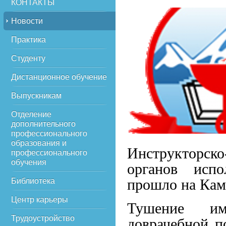
КОНТАКТЫ
Новости
Практика
Студенту
Дистанционное обучение
Выпускникам
Отделение
дополнительного
профессионального
образования и
Инструкторско
профессионального
обучения
органов испо
прошло на Камч
Библиотека
Центр карьеры
Тушение имп
Трудоустройство
доврачебной п