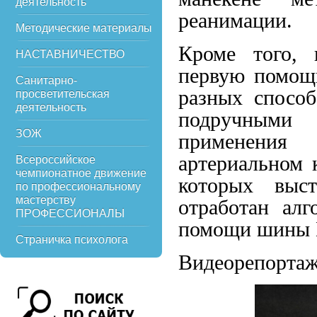
деятельность
реанимации.
Методические материалы
Кроме того, 
НАСТАВНИЧЕСТВО
первую помощь
Санитарно-
разных способ
просветительская
деятельность
подручными 
ЗОЖ
применения 
артериальном 
Всероссийское
чемпионатное движение
которых выс
по профессиональному
мастерству
отработан ал
ПРОФЕССИОНАЛЫ
помощи шины 
Страничка психолога
Видеорепорта