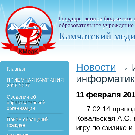
Государственное бюджетное
образовательное учреждение
Камчатский мед
Новости
→
Главная
информатик
ПРИЕМНАЯ КАМПАНИЯ
2026-2027
11
февраля 20
Сведения об
образовательной
7.02.14 препода
организации
Ковальская А.С. 
Приём обращений
граждан
игру по физике и