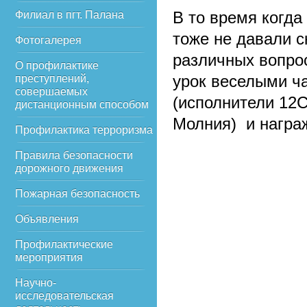
В то время когда
Филиал в пгт. Палана
тоже не давали с
Фотогалерея
различных вопро
О профилактике
урок веселыми ч
преступлений,
совершаемых
(исполнители 12С
дистанционным способом
Молния) и награ
Профилактика терроризма
Правила безопасности
дорожного движения
Пожарная безопасность
Объявления
Профилактические
мероприятия
Научно-
исследовательская