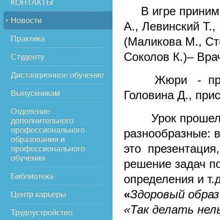
КОНТАКТЫ
В игре принимал
Новости
А., Левинский Т.,
Практика
(Маликова М., Ст
Соколов К.)– Вра
Студенту
Дистанционное обучение
Жюри - препода
Головина Д., при
Выпускникам
Отделение
Урок прошел по
дополнительного
профессионального
разнообразные: 
образования и
это презентация,
профессионального
обучения
решение задач п
Библиотека
определения и т.
«
Здоровый образ
Центр карьеры
«Так делать нел
Трудоустройство