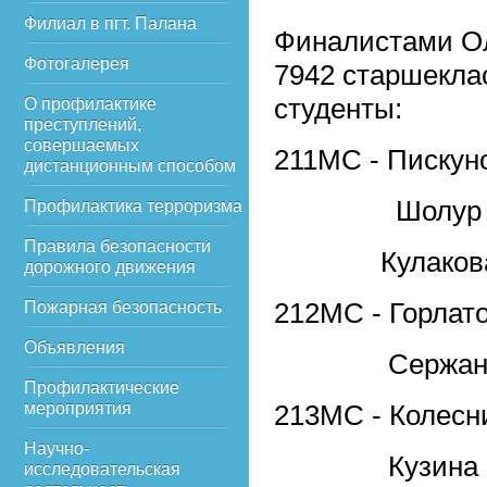
Филиал в пгт. Палана
Финалистами Ол
Фотогалерея
7942 старшеклас
студенты:
О профилактике
преступлений,
совершаемых
211МС - Пискун
дистанционным способом
Шолур Чо
Профилактика терроризма
Правила безопасности
Кулакова 
дорожного движения
212МС - Горлат
Пожарная безопасность
Объявления
Сержанто
Профилактические
мероприятия
213МС - Колесн
Научно-
Кузина С
исследовательская