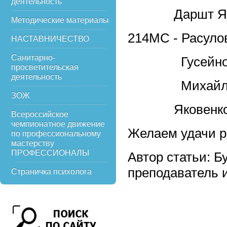
деятельность
Даршт Я
Методические материалы
214МС - Расуло
НАСТАВНИЧЕСТВО
Санитарно-
Гусейнова
просветительская
деятельность
Михайлов
ЗОЖ
Яковенко 
Всероссийское
чемпионатное движение
Желаем удачи р
по профессиональному
мастерству
ПРОФЕССИОНАЛЫ
Автор статьи: 
преподаватель 
Страничка психолога