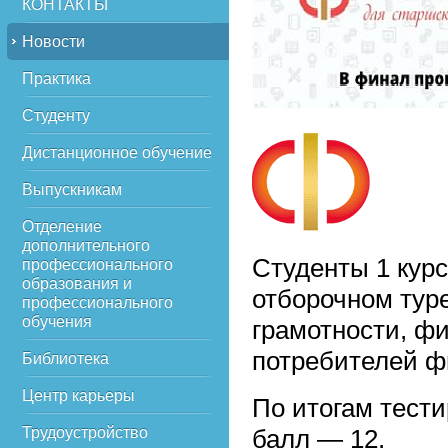
КОНТАКТЫ
Новости
Практика
Студенту
Дистанционное обучение
Выпускникам
Отделение
дополнительного
Студенты 1 кур
профессионального
образования и
отборочном тур
профессионального
обучения
грамотности, ф
потребителей ф
Библиотека
Центр карьеры
По итогам тест
Трудоустройство
балл — 12.