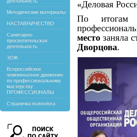
деятельность
«Деловая Росс
Методические материалы
По итогам о
НАСТАВНИЧЕСТВО
профессиона
Санитарно-
место
заняла с
просветительская
Дворцова
.
деятельность
ЗОЖ
Всероссийское
чемпионатное движение
по профессиональному
мастерству
ПРОФЕССИОНАЛЫ
Страничка психолога