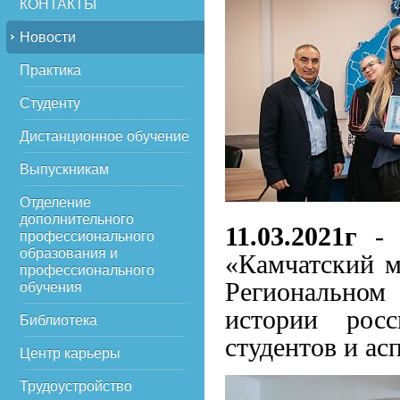
КОНТАКТЫ
Новости
Практика
Студенту
Дистанционное обучение
Выпускникам
Отделение
дополнительного
11.03.2021г
- 
профессионального
образования и
«Камчатский м
профессионального
Регионально
обучения
истории росс
Библиотека
студентов и ас
Центр карьеры
Трудоустройство