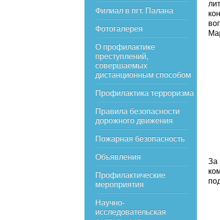
ли
Филиал в пгт. Палана
ко
во
Фотогалерея
Ма
О профилактике
преступлений,
совершаемых
дистанционным способом
Профилактика терроризма
Правила безопасности
дорожного движения
Пожарная безопасность
Объявления
За
ко
Профилактические
по
мероприятия
Научно-
исследовательская