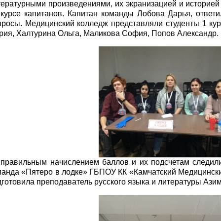
тературными произведениями, их экранизацией и историей 
нкурсе капитанов. Капитан команды Лобова Дарья, ответ
просы. Медицинский колледж представляли студенты 1 кур
рия, Халтурина Ольга, Маликова София, Попов Александр.
 правильным начислением баллов и их подсчетам следил
манда «Пятеро в лодке» ГБПОУ КК «Камчатский Медицински
дготовила преподаватель русского языка и литературы Ази