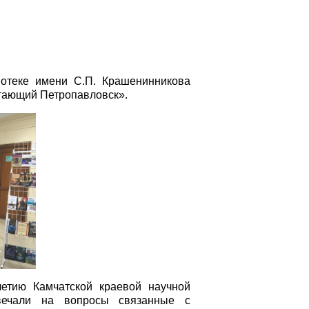
иотеке имени С.П. Крашенинникова
итающий Петропавловск».
летию Камчатской краевой научной
твечали на вопросы связанные с