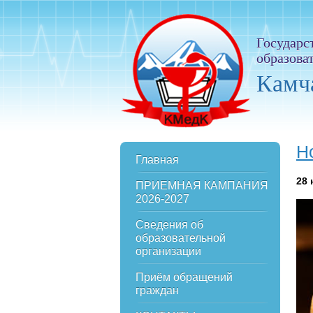
Государс
образова
Камч
Н
Главная
28
ПРИЕМНАЯ КАМПАНИЯ
2026-2027
Сведения об
образовательной
организации
Приём обращений
граждан