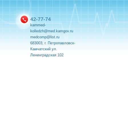
42-77-74
kammed-
kolledzh@med.kamgov.ru
medcomp@list.ru
683003, г. Петропавловск-
Камчатский ул.
Ленинградская 102