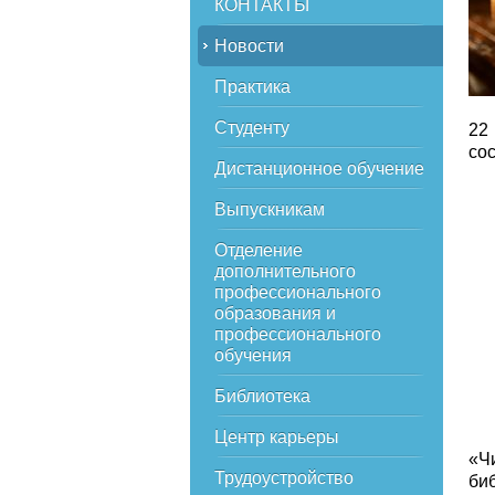
КОНТАКТЫ
Новости
Практика
Студенту
22
со
Дистанционное обучение
Выпускникам
Отделение
дополнительного
профессионального
образования и
профессионального
обучения
Библиотека
Центр карьеры
«Ч
Трудоустройство
би