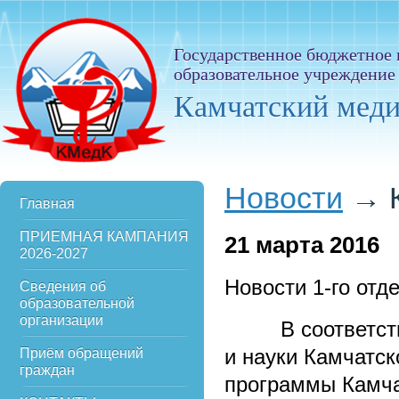
Государственное бюджетное
образовательное учреждение
Камчатский мед
Новости
→
Главная
ПРИЕМНАЯ КАМПАНИЯ
21
марта 2016
2026-2027
Новости 1-го отд
Сведения об
образовательной
организации
В соответствии
и науки Камчатск
Приём обращений
граждан
программы Камча