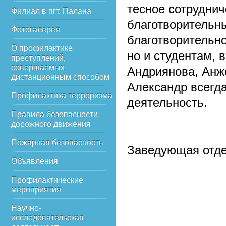
тесное сотрудни
Филиал в пгт. Палана
благотворительны
Фотогалерея
благотворительно
О профилактике
но и студентам, 
преступлений,
совершаемых
Андриянова, Анж
дистанционным способом
Александр всегд
Профилактика терроризма
деятельность.
Правила безопасности
дорожного движения
Пожарная безопасность
Заведующая отде
Объявления
Профилактические
мероприятия
Научно-
исследовательская