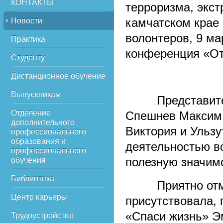
КОНТАКТЫ
терроризма, экст
камчатском крае 
Новости
волонтеров, 9 ма
Практика
конференция «От
Студенту
Дистанционное обучение
Выпускникам
Представители 
Отделение
Спешнев Максим,
дополнительного
Виктория и Ульзу
профессионального
образования и
деятельностью в
профессионального
полезную значим
обучения
Библиотека
Приятно отмети
Центр карьеры
присутствовала,
«Спаси жизнь» Э
Трудоустройство