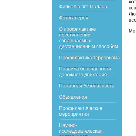
хот
Филиал в пгт. Палана
кон
Лю
Фотогалерея
вс
О профилактике
Мор
преступлений,
совершаемых
дистанционным способом
Профилактика терроризма
Правила безопасности
дорожного движения
Пожарная безопасность
Объявления
Профилактические
мероприятия
Научно-
исследовательская