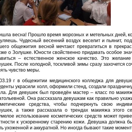
ишла весна! Прошло время морозных и метельных дней, ко
гуляешь. Чудесный весенний воздух веселит и пьянит, по
шего общежития весной мечтают превратиться в прекрас
азке о Золушке. Юности свойственно придавать особое зн
авиться – естественное женское качество. Это желание
вушек. После холодной, тоскливой зимы сразу захочется со
ять чувство меры.
.03.19 г в общежитии медицинского колледжа для девуш
уденты украсили холл, оформили стенд, создали празднич
пла. Для девушек был проведён мастер – класс по макияж
атольевной. Она рассказала девушкам как правильно ухажив
сметические средства, чтобы подчеркнуть свою индиви
вушек, а также рассказала о трендах макияжа этого се
умелое использование косметических средств может приве
стности к ускоренному старению кожи. Девушка должна бы
ть ухоженной и аккуратной. Но иногда бывают такие момент