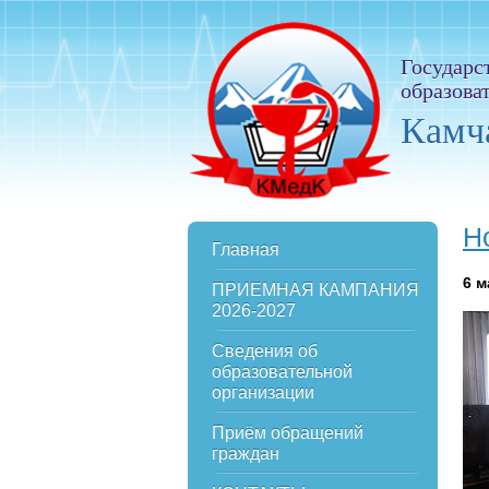
Государс
образова
Камч
Н
Главная
6
м
ПРИЕМНАЯ КАМПАНИЯ
2026-2027
Сведения об
образовательной
организации
Приём обращений
граждан