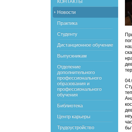
КОНТАКТЫ
Новости
Практика
Студенту
Пр
по
Дистанционное обучение
на
ск
Выпускникам
нр
де
Отделение
тер
дополнительного
профессионального
04
образования и
Ст
профессионального
те
обучения
Ан
ко
Библиотека
де
не
Центр карьеры
ча
Трудоустройство
бы