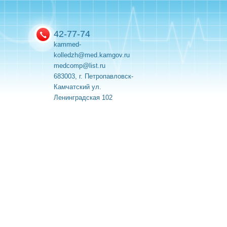
42-77-74
kammed-
kolledzh@med.kamgov.ru
medcomp@list.ru
683003, г. Петропавловск-
Камчатский ул.
Ленинградская 102