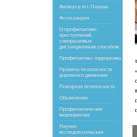
Филиал в пгт. Палана
Фотогалерея
О профилактике
преступлений,
совершаемых
дистанционным способом
Профилактика терроризма
Правила безопасности
дорожного движения
Пожарная безопасность
Объявления
Профилактические
мероприятия
Научно-
исследовательская