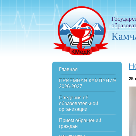
Государс
образова
Камч
Н
Главная
25
ПРИЕМНАЯ КАМПАНИЯ
2026-2027
Сведения об
образовательной
организации
Приём обращений
граждан