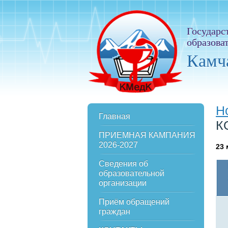
Государс
образова
Камч
Н
Главная
К
ПРИЕМНАЯ КАМПАНИЯ
2026-2027
23
Сведения об
образовательной
организации
Приём обращений
граждан