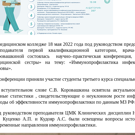
едицинском колледже 18 мая 2022 года под руководством пре
еподавателя первой квалификационной категории, врач
ровашкиной состоялась научно–практическая конференция
дицинской сестры» на тему: «Иммунопрофилактика инфек
овы».
онференции приняли участие студенты третьего курса специальн
вступительном слове С.В. Коровашкина освятила актуальнос
ные статистики , свидетельствующие о неуклонном росте ин
воды об эффективности иммунопрофилактики по данным МЗ РФ
д руководством преподавателя ЦМК Клинических дисциплин Н
 Куценко А.П. и Кудояр А.С. были освещены вопросы исто
временные направления иммунопрофилактики.