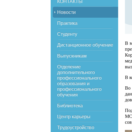
КОНТАКТЫ
Новости
Практика
Студенту
В м
Дистанционное обучение
пр
Ко
Выпускникам
ме
Отделение
выз
дополнительного
В к
профессионального
образования и
Во 
профессионального
дан
обучения
до
Библиотека
По
МС
Центр карьеры
со
Трудоустройство