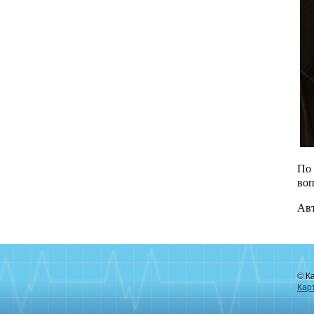
По 
воп
Авт
© К
Кар