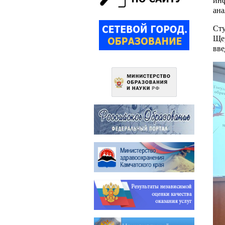
инф
ана
Сту
Ще
вв