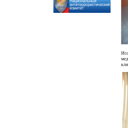
Ис
мед
кли