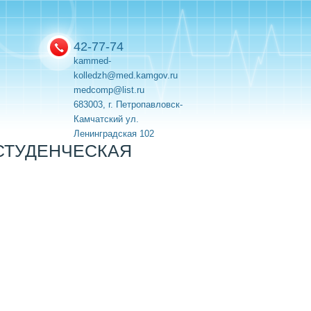
42-77-74
kammed-
kolledzh@med.kamgov.ru
medcomp@list.ru
683003, г. Петропавловск-
Камчатский ул.
Ленинградская 102
СТУДЕНЧЕСКАЯ