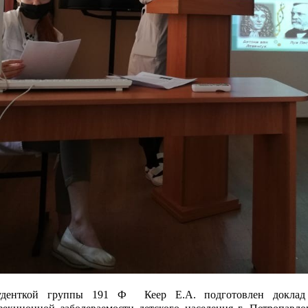
уденткой группы 191 Ф Кеер Е.А. подготовлен доклад о