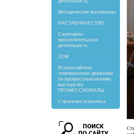
деятельность
Методические материалы
НАСТАВНИЧЕСТВО
Санитарно-
просветительская
деятельность
ЗОЖ
Всероссийское
чемпионатное движение
по профессиональному
мастерству
ПРОФЕССИОНАЛЫ
Страничка психолога
Ст