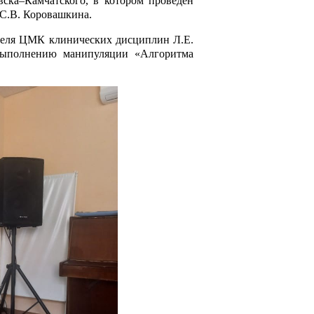
вска–Камчатского, в котором проведен
 С.В. Коровашкина.
ателя ЦМК клинических дисциплин Л.Е.
выполнению манипуляции «Алгоритма