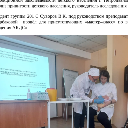
екционной заболеваемости детского населения г. Петропавло
лиз привитости детского населения, руководитель исследования
дент группы 201 С Суворов В.К. под руководством преподав
рбаковой провёл для присутствующих «мастер–класс» по 
едения АКДС».