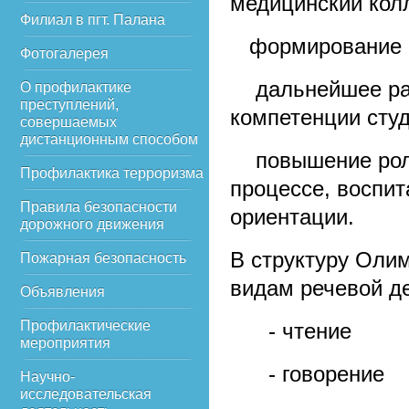
медицинский колл
Филиал в пгт. Палана
­ формирование 
Фотогалерея
­ дальнейшее ра
О профилактике
преступлений,
компетенции студ
совершаемых
дистанционным способом
­ повышение рол
Профилактика терроризма
процессе, воспит
Правила безопасности
ориентации.
дорожного движения
В структуру Оли
Пожарная безопасность
видам речевой д
Объявления
Профилактические
- чтение
мероприятия
- говорение
Научно-
исследовательская