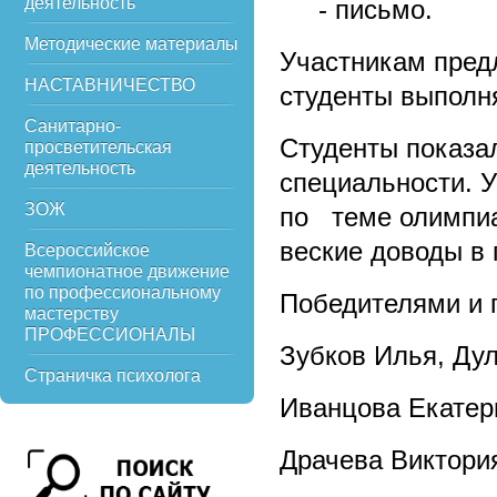
деятельность
- письмо.
Методические материалы
Участникам предл
НАСТАВНИЧЕСТВО
студенты выполн
Санитарно-
Студенты показал
просветительская
деятельность
специальности. 
ЗОЖ
по теме олимпиа
веские доводы в
Всероссийское
чемпионатное движение
по профессиональному
Победителями и 
мастерству
ПРОФЕССИОНАЛЫ
Зубков Илья, Дул
Страничка психолога
Иванцова Екатери
Драчева Виктория 