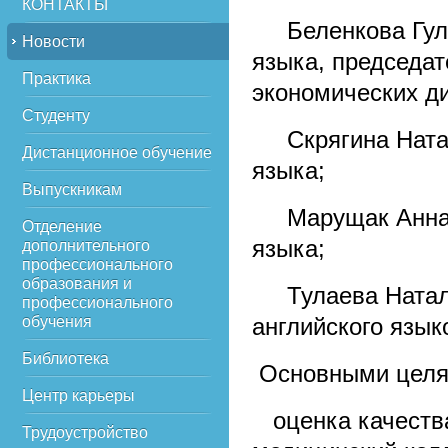
КОНТАКТЫ
Беленкова Гульн
Новости
языка, председа
Практика
экономических д
Студенту
Скрягина Наталь
Дистанционное обучение
языка;
Выпускникам
Марущак Анна В
Отделение
языка;
дополнительного
профессионального
образования и
Тулаева Наталья
профессионального
обучения
английского язык
Библиотека
Основными целям
Центр карьеры
­ оценка качест
Трудоустройство