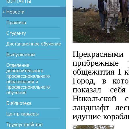
КОНТАКТЫ
Новости
Практика
Студенту
Дистанционное обучение
Прекрасными
Выпускникам
прибрежные 
Отделение
общежития I к
дополнительного
профессионального
Город, в кот
образования и
профессионального
показал себ
обучения
Никольской с
Библиотека
ландшафт лес
Центр карьеры
идущие корабл
Трудоустройство