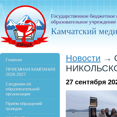
Государственное бюджетное
образовательное учреждение
Камчатский мед
Новости
→
Главная
НИКОЛЬСК
ПРИЕМНАЯ КАМПАНИЯ
2026-2027
27
сентября 20
Сведения об
образовательной
организации
Приём обращений
граждан