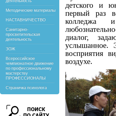
деятельность
детского и ю
Методические материалы
первый раз в
колледжа 
НАСТАВНИЧЕСТВО
любознательн
Санитарно-
просветительская
диалог, зад
деятельность
услышанное. 
ЗОЖ
восприятия в
Всероссийское
воздухе.
чемпионатное движение
по профессиональному
мастерству
ПРОФЕССИОНАЛЫ
Страничка психолога