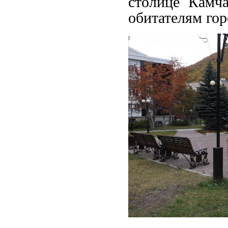
столице Камч
обитателям гор