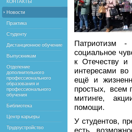
КОНТАКТЫ
Новости
Практика
Студенту
Патриотизм -
Дистанционное обучение
социальное чув
Выпускникам
к Отечеству и
Отделение
интересами во 
дополнительного
профессионального
ещё и жизненн
образования и
простых, всем 
профессионального
обучения
митинге, акц
помощи.
Библиотека
Центр карьеры
У студентов, п
Трудоустройство
есть возможно