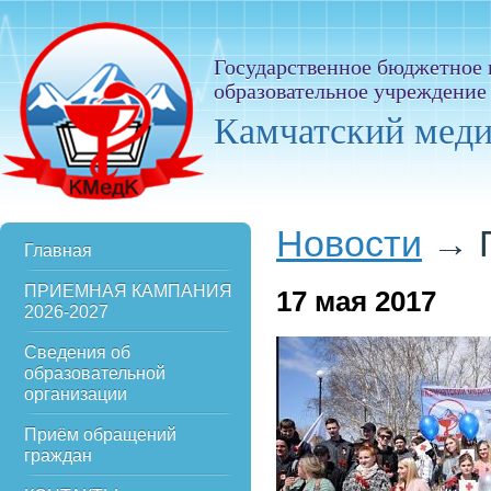
Государственное бюджетное
образовательное учреждение
Камчатский мед
Новости
→
Главная
ПРИЕМНАЯ КАМПАНИЯ
17
мая 2017
2026-2027
Сведения об
образовательной
организации
Приём обращений
граждан