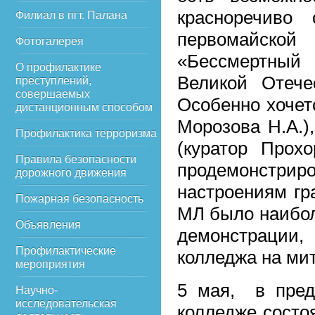
красноречиво 
Филиал в пгт. Палана
первомайской
Фотогалерея
«Бессмертный 
О профилактике
Великой Отече
преступлений,
совершаемых
Особенно хочет
дистанционным способом
Морозова Н.А.)
Профилактика терроризма
(куратор Прох
Правила безопасности
продемонстри
дорожного движения
настроениям гр
Пожарная безопасность
МЛ было наибол
Объявления
демонстрации,
Профилактические
колледжа на мит
мероприятия
5 мая, в пред
Научно-
исследовательская
колледже состо