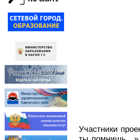
Участники прое
ты помнишь…» п