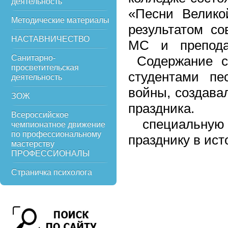
деятельность
«Песни Велико
Методические материалы
результатом со
НАСТАВНИЧЕСТВО
МС и преподав
Санитарно-
Содержание с
просветительская
студентами пе
деятельность
войны, создава
ЗОЖ
праздника. 
Всероссийское
специальную 
чемпионатное движение
по профессиональному
празднику в ис
мастерству
ПРОФЕССИОНАЛЫ
Страничка психолога