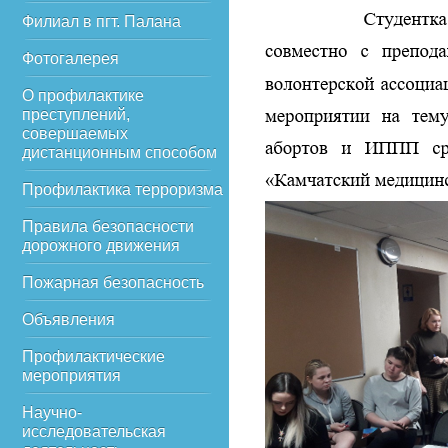
Филиал в пгт. Палана
Фотогалерея
О профилактике
преступлений,
совершаемых
дистанционным способом
Профилактика терроризма
Правила безопасности
дорожного движения
Пожарная безопасность
Объявления
Профилактические
мероприятия
Научно-
исследовательская