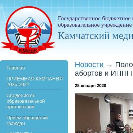
Государственное бюджетное
образовательное учреждение
Камчатский мед
Новости
→
Поло
Главная
абортов и ИППП
ПРИЕМНАЯ КАМПАНИЯ
2026-2027
28
января 2020
Сведения об
образовательной
организации
Приём обращений
граждан