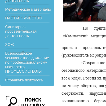
деятельность
Методические материалы
НАСТАВНИЧЕСТВО
Санитарно-
просветительская
деятельность
ЗОЖ
Всероссийское
чемпионатное движение
по профессиональному
мастерству
ПРОФЕССИОНАЛЫ
Страничка психолога