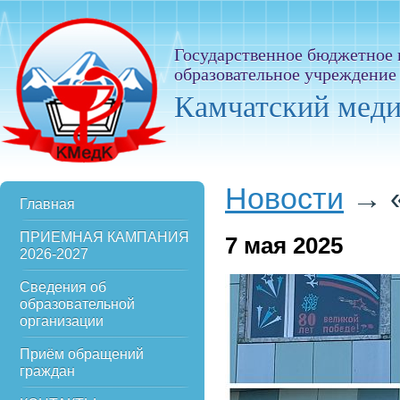
Государственное бюджетное
образовательное учреждение
Камчатский мед
Новости
→
Главная
ПРИЕМНАЯ КАМПАНИЯ
7
мая 2025
2026-2027
Сведения об
образовательной
организации
Приём обращений
граждан