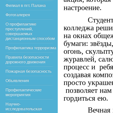
Филиал в пгт. Палана
настроение.
Фотогалерея
Студенты об
О профилактике
колледжа решил
преступлений,
на окнах обще
совершаемых
дистанционным способом
бумаги: звёзды
Профилактика терроризма
огонь, скульпт
журавлей, салю
Правила безопасности
дорожного движения
процесс и ребя
Пожарная безопасность
создавая компо
просто украше
Объявления
позволяет нам
Профилактические
мероприятия
гордиться ею.
Научно-
Вечная памя
исследовательская