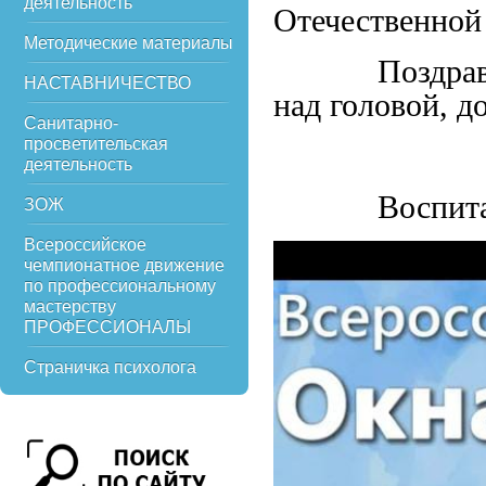
деятельность
Отечественной
Методические материалы
Поздравляем
НАСТАВНИЧЕСТВО
над головой, д
Санитарно-
просветительская
деятельность
Воспитател
ЗОЖ
Всероссийское
чемпионатное движение
по профессиональному
мастерству
ПРОФЕССИОНАЛЫ
Страничка психолога