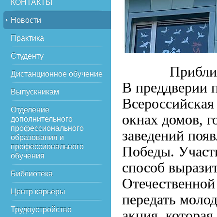
КОНТАКТЫ
Новости
Практика
Студенту
Приближае
Дистанционное обучение
В преддверии п
Выпускникам
Всероссийская
Отделение
окнах домов, 
дополнительного
профессионального
заведений поя
образования и
профессионального
Победы. Участи
обучения
способ выразит
Библиотека
Отечественной 
Центр карьеры
передать моло
Трудоустройство
акция, которая