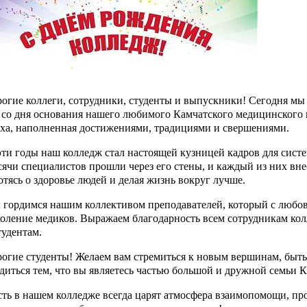
огие коллеги, сотрудники, студенты и выпускники! Сегодня мы
 со дня основания нашего любимого Камчатского медицинского к
ха, наполненная достижениями, традициями и свершениями.
эти годы наш колледж стал настоящей кузницей кадров для сист
ячи специалистов прошли через его стены, и каждый из них вне
отясь о здоровье людей и делая жизнь вокруг лучше.
гордимся нашим коллективом преподавателей, который с любов
оление медиков. Выражаем благодарность всем сотрудникам колл
тудентам.
огие студенты! Желаем вам стремиться к новым вершинам, быть
диться тем, что вы являетесь частью большой и дружной семьи 
ть в нашем колледже всегда царят атмосфера взаимопомощи, п