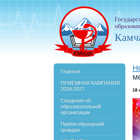
Государс
образова
Камч
Н
Главная
м
ПРИЕМНАЯ КАМПАНИЯ
2026-2027
18
Сведения об
образовательной
организации
Приём обращений
граждан