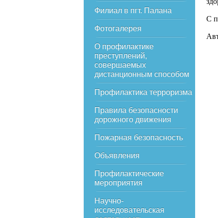
здо
Филиал в пгт. Палана
С п
Фотогалерея
Авт
О профилактике
преступлений,
совершаемых
дистанционным способом
Профилактика терроризма
Правила безопасности
дорожного движения
Пожарная безопасность
Объявления
Профилактические
мероприятия
Научно-
исследовательская