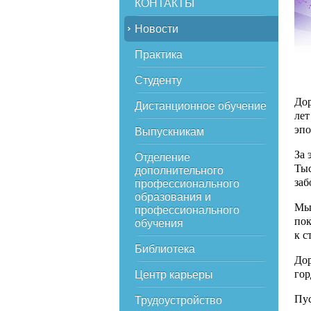
КОНТАКТЫ
Новости
Практика
Студенту
Дор
Дистанционное обучение
лет
эпо
Выпускникам
За 
Отделение
Тыс
дополнительного
заб
профессионального
образования и
Мы 
профессионального
пок
обучения
к с
Библиотека
Дор
гор
Центр карьеры
Пус
Трудоустройство