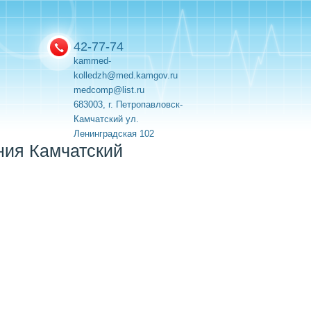
42-77-74
kammed-
kolledzh@med.kamgov.ru
medcomp@list.ru
683003, г. Петропавловск-
Камчатский ул.
Ленинградская 102
ния Камчатский