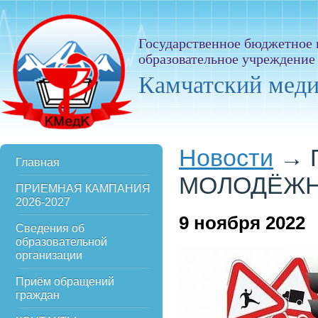
Государственное бюджетное
образовательное учреждение
Камчатский мед
Новости
→
Главная
МОЛОДЁЖН
ПРИЕМНАЯ КАМПАНИЯ
2026-2027
9
ноября 2022
Сведения об
образовательной
организации
Приём обращений
граждан