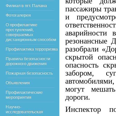
которые дол
Филиал в пгт. Палана
пассажиры тра
и предусмотр
Фотогалерея
ответственнос
О профилактике
преступлений,
аварийности 
совершаемых
резонансные 
дистанционным способом
разобрали «До
Профилактика терроризма
скрытой опас
Правила безопасности
опасность скр
дорожного движения
забором, с
Пожарная безопасность
автомобилями
Объявления
могут мешат
Профилактические
дороги.
мероприятия
Научно-
Инспектор по
исследовательская