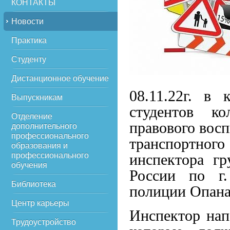
КОНТАКТЫ
Новости
Практика
Студенту
Дистанционное обучение
08.11.22г. в
Выпускникам
студентов к
Отделение
правового вос
дополнительного
профессионального
транспортно
образования и
профессионального
инспектора 
обучения
России по г.
Библиотека
полиции Опана
Центр карьеры
Инспектор нап
Трудоустройство