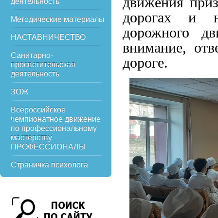
движения приз
деятельность
дорогах и н
Методические материалы
дорожного дв
НАСТАВНИЧЕСТВО
внимание, отв
Санитарно-
дороге.
просветительская
деятельность
ЗОЖ
Всероссийское
чемпионатное движение
по профессиональному
мастерству
ПРОФЕССИОНАЛЫ
Страничка психолога