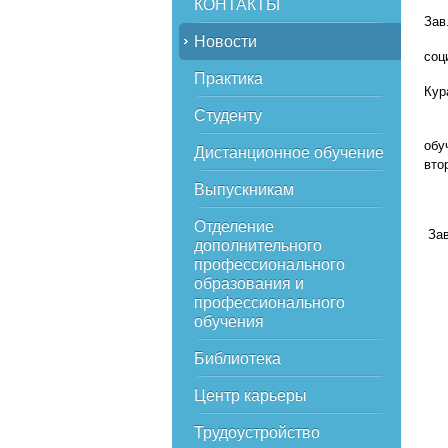
КОНТАКТЫ
Зав
Новости
соц
Практика
Кур
Студенту
До 
обу
Дистанционное обучение
вто
Выпускникам
Отделение
Зав
дополнительного
профессионального
образования и
профессионального
обучения
Библиотека
Центр карьеры
Трудоустройство