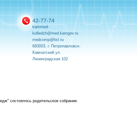
42-77-74
kammed-
kolledzh@med.kamgov.ru
medcomp@list.ru
683003, г. Петропавловск-
Камчатский ул.
Ленинградская 102
ледж" состоялось родительское собрание.