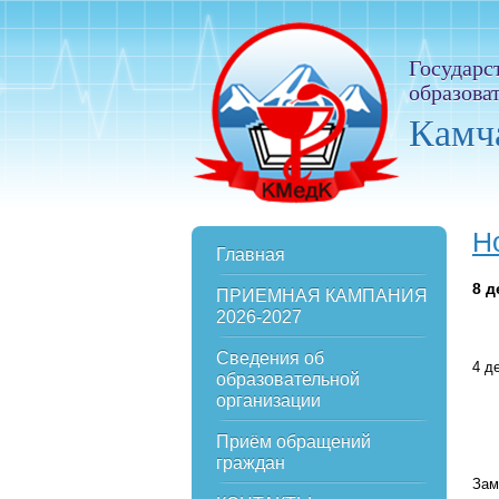
Государс
образова
Камч
Н
Главная
8
д
ПРИЕМНАЯ КАМПАНИЯ
2026-2027
Сведения об
4 д
образовательной
организации
При
Приём обращений
Пер
граждан
Зам