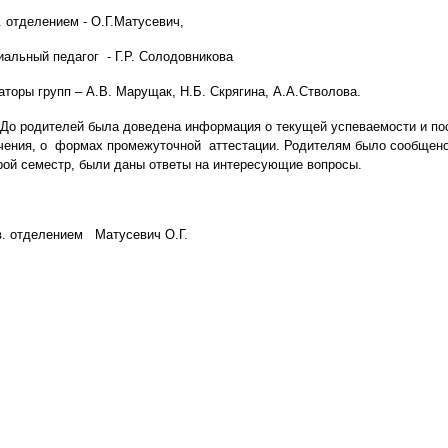
. отделением - О.Г.Матусевич,
иальный педагог - Г.Р. Солодовникова
аторы групп – А.В. Марущак, Н.Б. Скрягина, А.А.Стволова.
родителей была доведена информация о текущей успеваемости и пос
чения, о формах промежуточной аттестации. Родителям было сообщено
рой семестр, были даны ответы на интересующие вопросы.
. отделением Матусевич О.Г.