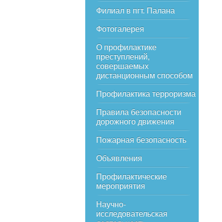
Филиал в пгт. Палана
Фотогалерея
О профилактике
преступлений,
совершаемых
дистанционным способом
Профилактика терроризма
Правила безопасности
дорожного движения
Пожарная безопасность
Объявления
Профилактические
мероприятия
Научно-
исследовательская