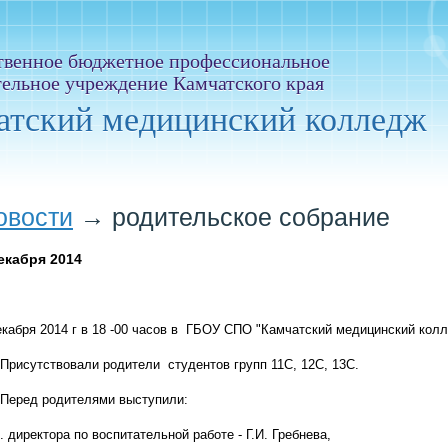
твенное бюджетное профессиональное
тельное учреждение Камчатского края
атский медицинский колледж
овости
→
родительское собрание
екабря 2014
екабря 2014 г в 18 -00 часов в ГБОУ СПО "Камчатский медицинский кол
сутствовали родители студентов групп 11С, 12С, 13С.
ед родителями выступили:
. директора по воспитательной работе - Г.И. Гребнева,