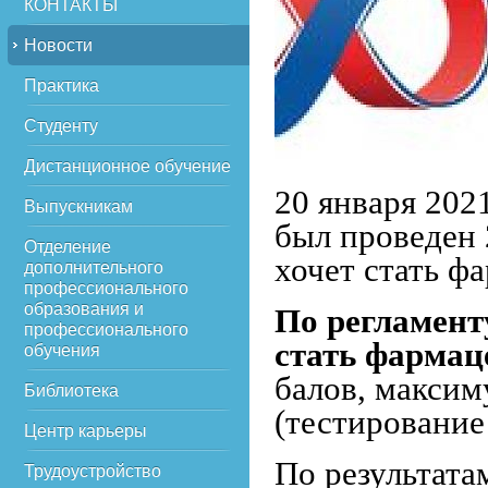
КОНТАКТЫ
Новости
Практика
Студенту
Дистанционное обучение
20 января 202
Выпускникам
был проведен 
Отделение
хочет стать ф
дополнительного
профессионального
образования и
По регламент
профессионального
стать фарма
обучения
балов, максиму
Библиотека
(тестирование
Центр карьеры
По результат
Трудоустройство