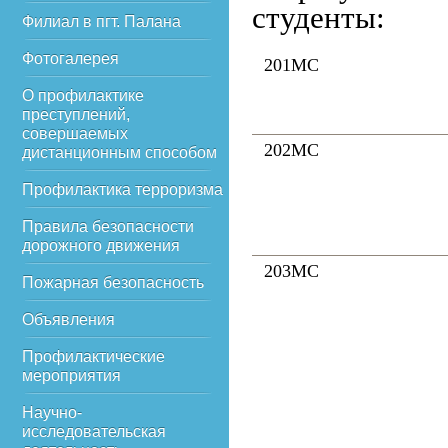
студенты:
Филиал в пгт. Палана
Фотогалерея
201МС
О профилактике
преступлений,
совершаемых
202МС
дистанционным способом
Профилактика терроризма
Правила безопасности
дорожного движения
203МС
Пожарная безопасность
Объявления
Профилактические
мероприятия
Научно-
исследовательская