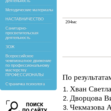
деятельность
Методические материалы
НАСТАВНИЧЕСТВО
204мс
Санитарно-
просветительская
деятельность
ЗОЖ
Всероссийское
чемпионатное движение
по профессиональному
мастерству
ПРОФЕССИОНАЛЫ
По результата
Страничка психолога
Хван Светл
Дворцова В
Чекмазова 