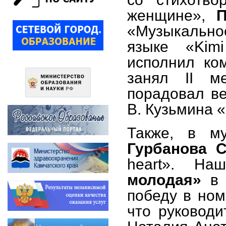
женщине»,
П
«Музыкальн
языке «Ki
исполнил ко
занял II м
порадовал в
В. Кузьмина 
Также, в му
Гурбанова С
heart». На
молодая»
в 
победу в ном
что руководи