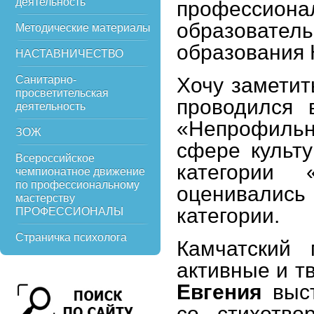
деятельность
профессионал
образоват
Методические материалы
образования 
НАСТАВНИЧЕСТВО
Санитарно-
Хочу заметит
просветительская
проводился 
деятельность
«Непрофильна
ЗОЖ
сфере культу
Всероссийское
категории 
чемпионатное движение
по профессиональному
оценивали
мастерству
категории.
ПРОФЕССИОНАЛЫ
Страничка психолога
Камчатский 
активные и т
Евгения
выс
со стихотво