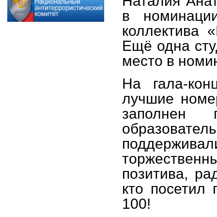
Наталия Анат
в номинации
коллектива 
Ещё одна сту
место в номи
На гала-кон
лучшие номе
заполнен 
образова
поддержив
торжествен
позитива, ра
кто посетил 
100!