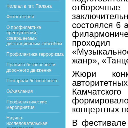
отборочн
Филиал в пгт. Палана
заключитель
Фотогалерея
состоялся 6 
О профилактике
филармониче
преступлений,
совершаемых
проходил
дистанционным способом
«Музыкальн
Профилактика терроризма
жанр», «Танц
Правила безопасности
дорожного движения
Жюри кон
авторитетны
Пожарная безопасность
Камчатског
Объявления
формирова
Профилактические
концертных н
мероприятия
Научно-
В фестивале
исследовательская