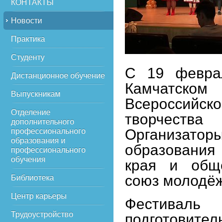
КОНТАКТЫ
Новости
Практика
Студенту
С 19 феврал
Дистанционное обучение
Камчатско
Выпускникам
Всероссий
Отделение
творчества 
дополнительного
Организат
профессионального
образования и
образования
профессионального
обучения
края и обще
союз молодёж
Библиотека
Центр карьеры
Фестивал
Трудоустройство
подготовите