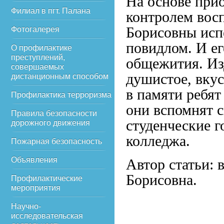
На основе при
Филиал в пгт. Палана
контролем вос
Борисовны исп
Фотогалерея
повидлом. И ег
О профилактике
преступлений,
общежития. Изд
совершаемых
душистое, вкус
дистанционным способом
в памяти ребят
Профилактика терроризма
они вспомнят 
Правила безопасности
студенческие 
дорожного движения
колледжа.
Пожарная безопасность
Объявления
Автор статьи:
Борисовна.
Профилактические
мероприятия
Научно-
исследовательская