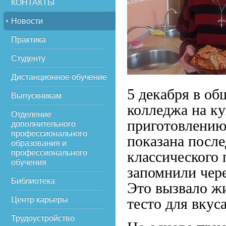
КОНТАКТЫ
Новости
Практика
Студенту
Дистанционное обучение
5 декабря в о
Выпускникам
колледжа на ку
Отделение
приготовлению 
дополнительного
профессионального
показана после
образования и
профессионального
классического 
обучения
запомнили чере
Библиотека
Это вызвало жи
Центр карьеры
тесто для вкус
Трудоустройство