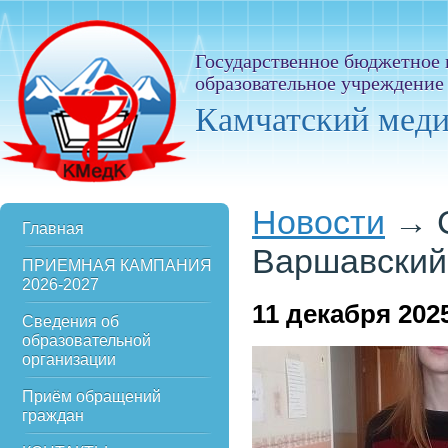
Государственное бюджетное
образовательное учреждение
Камчатский мед
Новости
→
Главная
Варшавский
ПРИЕМНАЯ КАМПАНИЯ
2026-2027
11
декабря 202
Сведения об
образовательной
организации
Приём обращений
граждан