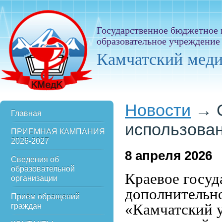
Государственное бюджетное
образовательное учреждение
Камчатский мед
Новости
→
Главная
использован
ПРИЕМНАЯ КАМПАНИЯ
2026-2027
8
апреля 2026
Сведения об
образовательной
Краевое госу
организации
дополнительн
Приём обращений
«Камчатский 
граждан