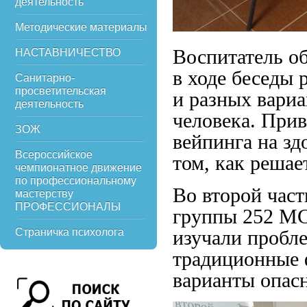
деятельность
Методические материалы
Воспитатель о
НАСТАВНИЧЕСТВО
в ходе беседы 
Санитарно-
просветительская
и разных вариа
деятельность
человека. Прив
ЗОЖ
вейпинга на зд
Всероссийское
том, как решае
чемпионатное движение
по профессиональному
Во второй час
мастерству
ПРОФЕССИОНАЛЫ
группы 252 МС 
Страничка психолога
изучали пробл
традиционные 
варианты опас