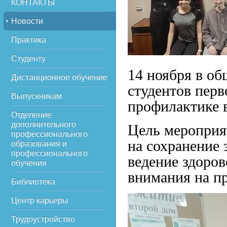
КОНТАКТЫ
Новости
Практика
Студенту
14 ноября в о
Дистанционное обучение
студентов перв
Выпускникам
профилактике 
Отделение
дополнительного
Цель мероприя
профессионального
на сохранение 
образования и
профессионального
ведение здоров
обучения
внимания на п
Библиотека
Центр карьеры
Трудоустройство