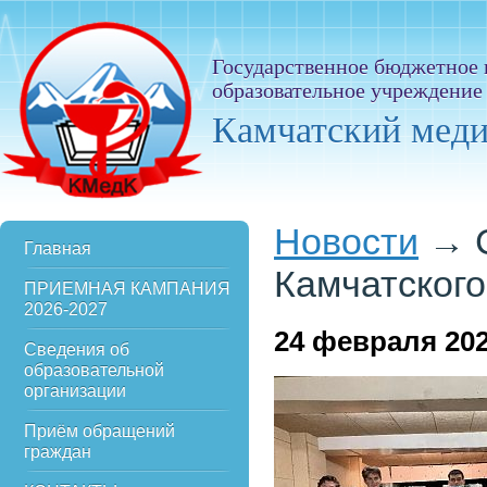
Государственное бюджетное
образовательное учреждение
Камчатский мед
Новости
→
Главная
Камчатского
ПРИЕМНАЯ КАМПАНИЯ
2026-2027
24
февраля 20
Сведения об
образовательной
организации
Приём обращений
граждан