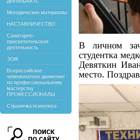
деятельность
Методические материалы
НАСТАВНИЧЕСТВО
Санитарно-
просветительская
В личном зач
деятельность
студентка мед
ЗОЖ
Девяткин Ива
Всероссийское
место. Поздрав
чемпионатное движение
по профессиональному
мастерству
ПРОФЕССИОНАЛЫ
Страничка психолога