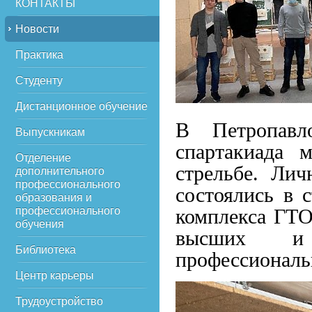
КОНТАКТЫ
Новости
Практика
Студенту
Дистанционное обучение
В Петропавл
Выпускникам
спартакиада 
Отделение
стрельбе. Лич
дополнительного
профессионального
состоялись в 
образования и
профессионального
комплекса ГТО
обучения
высших и 
Библиотека
профессиональ
Центр карьеры
Трудоустройство