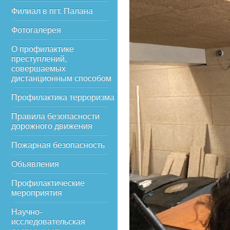
Филиал в пгт. Палана
Фотогалерея
О профилактике
преступлений,
совершаемых
дистанционным способом
Профилактика терроризма
Правила безопасности
дорожного движения
Пожарная безопасность
Объявления
Профилактические
мероприятия
Научно-
исследовательская