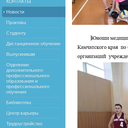
КОНТАКТЫ
Новости
Практика
Студенту
Дистанционное обучение
Выпускникам
Отделение
дополнительного
профессионального
образования и
профессионального
обучения
Библиотека
Центр карьеры
Трудоустройство