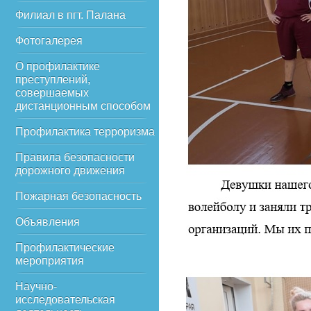
Филиал в пгт. Палана
Фотогалерея
О профилактике
преступлений,
совершаемых
дистанционным способом
Профилактика терроризма
Правила безопасности
дорожного движения
Пожарная безопасность
Объявления
Профилактические
мероприятия
Научно-
исследовательская