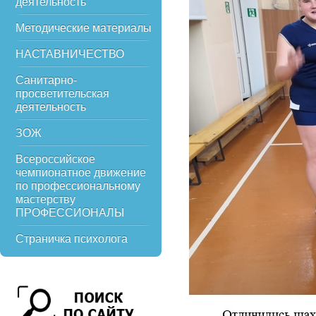
деятельность
Методические материалы
НАСТАВНИЧЕСТВО
Санитарно-
просветительская
деятельность
ЗОЖ
Всероссийское
чемпионатное движение
по профессиональному
мастерству
ПРОФЕССИОНАЛЫ
Страничка психолога