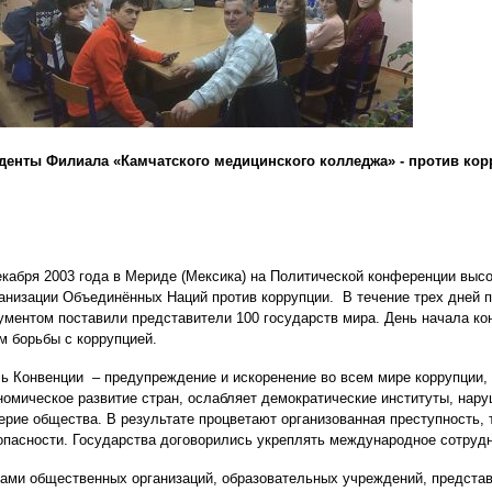
денты Филиала «Камчатского медицинского колледжа» - против кор
екабря 2003 года в Мериде (Мексика) на Политической конференции выс
анизации Объединённых Наций против коррупции. В течение трех дней
ументом поставили представители 100 государств мира. День начала 
м борьбы с коррупцией.
ь Конвенции – предупреждение и искоренение во всем мире коррупции,
номическое развитие стран, ослабляет демократические институты, нар
ерие общества. В результате процветают организованная преступность, 
опасности. Государства договорились укреплять международное сотрудн
ами общественных организаций, образовательных учреждений, представ