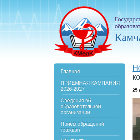
Государс
образова
Камч
Н
Главная
к
ПРИЕМНАЯ КАМПАНИЯ
2026-2027
25
Сведения об
образовательной
организации
Приём обращений
граждан