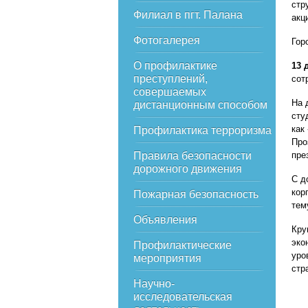
стр
Филиал в пгт. Палана
акц
Фотогалерея
Гор
О профилактике
13 
преступлений,
сот
совершаемых
На 
дистанционным способом
сту
как
Профилактика терроризма
Про
Правила безопасности
пре
дорожного движения
С д
кор
Пожарная безопасность
тем
Объявления
Кру
эко
Профилактические
уро
мероприятия
стр
Научно-
исследовательская