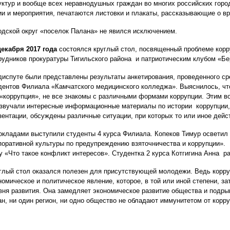
уктур и вообще всех неравнодушных граждан во многих российских горо
ии и мероприятия, печатаются листовки и плакаты, рассказывающие о вр
одской округ «поселок Палана» не явился исключением.
декабря 2017 года
состоялся круглый стол, посвященный проблеме корр
рудников прокуратуры Тигильского района и патриотическим клубом «Бе
диспуте были представлены результаты анкетирования, проведенного ср
дентов Филиала «Камчатского медицинского колледжа». Выяснилось, чт
 «коррупция», не все знакомы с различными формами коррупции. Этим в
звучали интересные информационные материалы по истории коррупции,
зентации, обсуждены различные ситуации, при которых то или иное дейс
окладами выступили студенты 4 курса Филиала. Копеков Тимур осветил 
поративной культуры по предупреждению взяточничества и коррупции».
у «Что такое конфликт интересов». Студентка 2 курса Котгигина Анна р
глый стол оказался полезен для присутствующей молодежи. Ведь корру
номическое и политическое явление, которое, в той или иной степени, за
вня развития. Она замедляет экономическое развитие общества и подры
ан, ни один регион, ни одно общество не обладают иммунитетом от корру