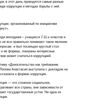
дах в этот день проводятся самые разные
еде коррупции и методах борьбы с ней.
упции, организованный по инициативе
ркут».
еди молодежи – учащихся 7-11-х классов и
о не все правильно понимают такое явление
опросам и был посвящен круглый стол.
 о ее формах, показаны интересные
твие может считаться коррупцией.
тему «Доносительство как требование
 Попова Анастасия выступила с докладом на
ассказала о формах коррупции.
пция — это сложное социальное,
трагивает все страны, вне зависимости от
вает государственные устои. Ни одна из
пции.