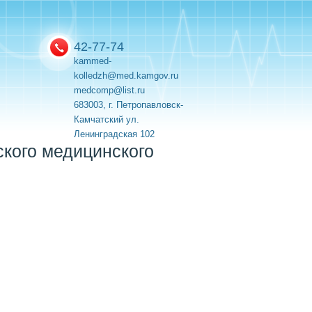
42-77-74
kammed-
kolledzh@med.kamgov.ru
medcomp@list.ru
683003, г. Петропавловск-
Камчатский ул.
Ленинградская 102
кого медицинского