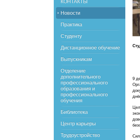
КОНТАКТЫ
Новости
Практика
Студенту
Сту
Дистанционное обучение
Выпускникам
Отделение
дополнительного
9 д
профессионального
Орг
образования и
док
профессионального
днё
обучения
Цел
Библиотека
эко
дов
Центр карьеры
без
Трудоустройство
Сил