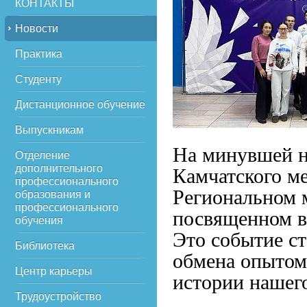
КОНТАКТЫ
Новости
Практика
Студенту
Дистанционное обучение
Выпускникам
На минувшей н
Отделение
дополнительного
Камчатского м
профессионального
Региональном 
образования и
профессионального
посвященном в
обучения
Это событие с
Библиотека
обмена опытом
Центр карьеры
истории нашего
Трудоустройство