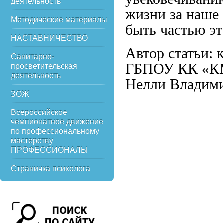
деятельность
жизни за наше
Методические материалы
быть частью эт
НАСТАВНИЧЕСТВО
Автор статьи:
Санитарно-
ГБПОУ КК «КМе
просветительская
деятельность
Нелли Владим
ЗОЖ
Всероссийское
чемпионатное движение
по профессиональному
мастерству
ПРОФЕССИОНАЛЫ
Страничка психолога