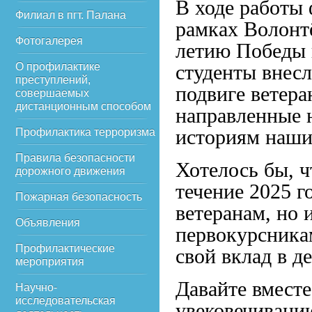
В ходе работы 
Филиал в пгт. Палана
рамках Волонтё
Фотогалерея
летию Победы 
О профилактике
студенты внесл
преступлений,
подвиге ветера
совершаемых
дистанционным способом
направленные 
историям наши
Профилактика терроризма
Правила безопасности
Хотелось бы, ч
дорожного движения
течение 2025 г
Пожарная безопасность
ветеранам, но
Объявления
первокурсника
Профилактические
свой вклад в д
мероприятия
Давайте вместе
Научно-
исследовательская
увековечиванию