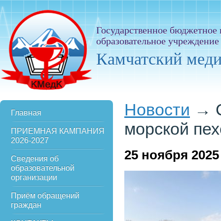
Государственное бюджетное
образовательное учреждение
Камчатский мед
Новости
→
Главная
морской пе
ПРИЕМНАЯ КАМПАНИЯ
2026-2027
25
ноября 2025
Сведения об
образовательной
организации
Приём обращений
граждан