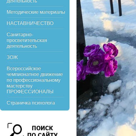
деятельность
Методические материалы
НАСТАВНИЧЕСТВО
Санитарно-
просветительская
деятельность
ЗОЖ
Всероссийское
чемпионатное движение
по профессиональному
мастерству
ПРОФЕССИОНАЛЫ
Страничка психолога