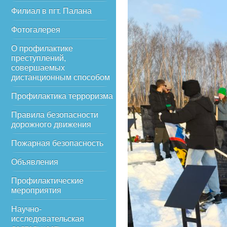
Филиал в пгт. Палана
Фотогалерея
О профилактике
преступлений,
совершаемых
дистанционным способом
Профилактика терроризма
Правила безопасности
дорожного движения
Пожарная безопасность
Объявления
Профилактические
мероприятия
Научно-
исследовательская