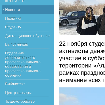
КОНТАКТЫ
Новости
Практика
Студенту
Дистанционное обучение
22 ноября студе
Выпускникам
активисты движ
Отделение
участие в суббо
дополнительного
профессионального
территории «Ал
образования и
профессионального
рамках праздно
обучения
внимание всех т
Библиотека
Центр карьеры
Трудоустройство