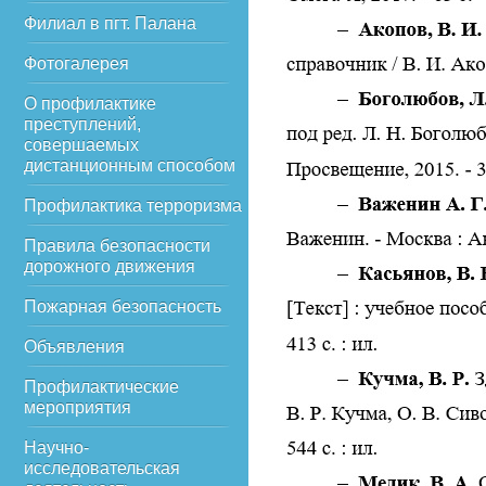
Филиал в пгт. Палана
Фотогалерея
О профилактике
преступлений,
совершаемых
дистанционным способом
Профилактика терроризма
Правила безопасности
дорожного движения
Пожарная безопасность
Объявления
Профилактические
мероприятия
Научно-
исследовательская