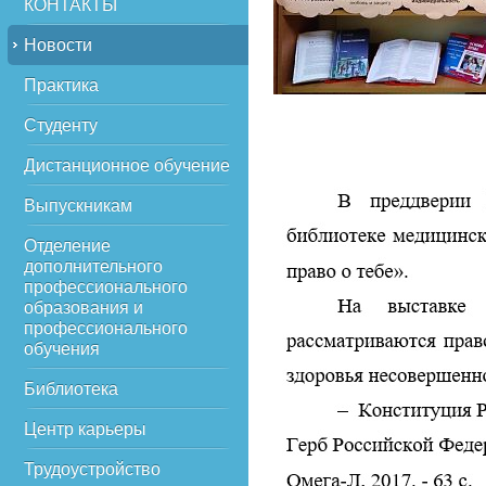
КОНТАКТЫ
Новости
Практика
Студенту
Дистанционное обучение
Выпускникам
Отделение
дополнительного
профессионального
образования и
профессионального
обучения
Библиотека
Центр карьеры
Трудоустройство