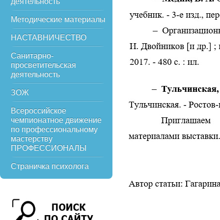
деятельность
Методические материалы
НАСТАВНИЧЕСТВО
Санитарно-
просветительская
деятельность
ЗОЖ
Всероссийское
чемпионатное движение
по профессиональному
мастерству
ПРОФЕССИОНАЛЫ
Страничка психолога