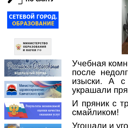
Учебная комн
после недолг
изыски. А с
украшали пря
И пряник с т
смайликом!
Угощали и уг