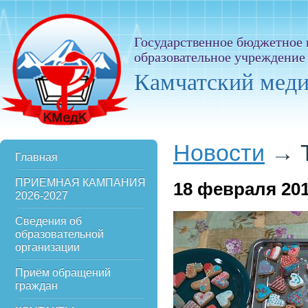
Государственное бюджетное
образовательное учреждение
Камчатский мед
Новости
→
Главная
ПРИЕМНАЯ КАМПАНИЯ
18
февраля 20
2026-2027
Сведения об
образовательной
организации
Приём обращений
граждан