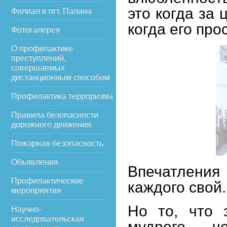
это когда за
Филиал в пгт. Палана
когда его про
Фотогалерея
О профилактике
преступлений,
совершаемых
дистанционным способом
Профилактика терроризма
Правила безопасности
дорожного движения
Пожарная безопасность
Объявления
Впечатления
Профилактические
каждого свой.
мероприятия
Но то, что э
Научно-
исследовательская
мудрого ч