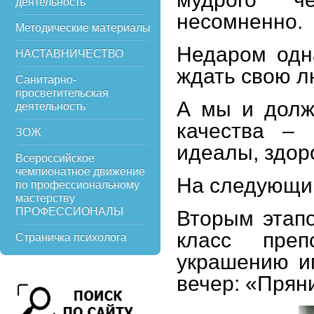
деятельность
несомненно.
Методические материалы
Недаром одна
НАСТАВНИЧЕСТВО
ждать свою л
Санитарно-
просветительская
А мы и долж
деятельность
качества – 
ЗОЖ
идеалы, здор
Всероссийское
чемпионатное движение
На следующий
по профессиональному
мастерству
ПРОФЕССИОНАЛЫ
Вторым этапо
класс преп
Страничка психолога
украшению и
вечер: «Прян