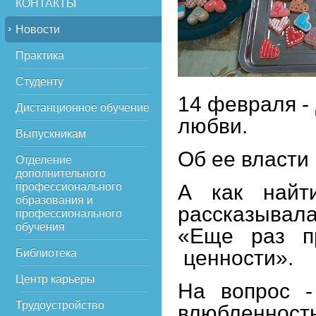
КОНТАКТЫ
Новости
Практика
Студенту
14 февраля -
Дистанционное обучение
любви.
Выпускникам
Об ее власти 
Отделение
дополнительного
профессионального
А как найт
образования и
рассказывал
профессионального
обучения
«Еще раз п
ценности».
Библиотека
Центр карьеры
На вопрос 
Трудоустройство
влюбленност