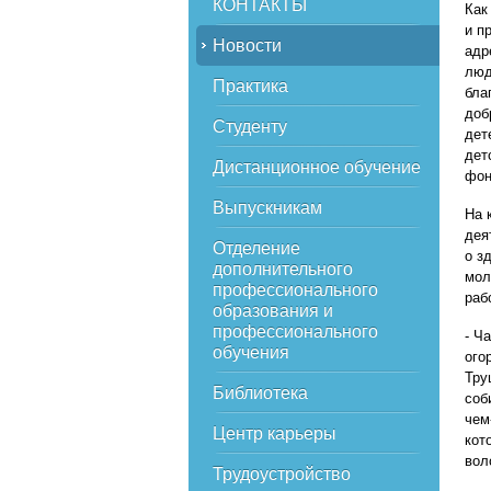
КОНТАКТЫ
Как
и п
Новости
адр
люд
Практика
бла
доб
Студенту
дет
дет
Дистанционное обучение
фон
Выпускникам
На 
дея
Отделение
о з
дополнительного
мол
профессионального
раб
образования и
профессионального
- Ч
обучения
ого
Тру
Библиотека
соб
чем
Центр карьеры
кот
вол
Трудоустройство