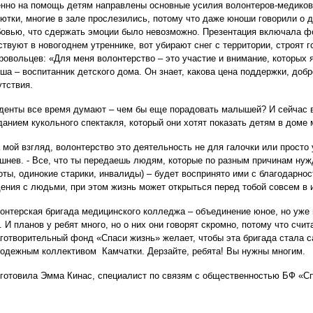
нно на помощь детям направлены основные усилия волонтеров-медиков
ютки, многие в зале прослезились, потому что даже юноши говорили о д
овью, что сдержать эмоции было невозможно. Презентация включала фо
ствуют в новогоднем утреннике, вот убирают снег с территории, строят
ровольцев: «Для меня волонтерство – это участие и внимание, которых я
ша – воспитанник детского дома. Он знает, какова цена поддержки, доб
утствия.
денты все время думают – чем бы еще порадовать малышей? И сейчас 
данием кукольного спектакля, который они хотят показать детям в доме
а мой взгляд, волонтерство это деятельность не для галочки или просто
шнев. - Все, что ты передаешь людям, которые по разным причинам нуж
оты, одинокие старики, инвалиды) – будет воспринято ими с благодарно
ения с людьми, при этом жизнь может открыться перед тобой совсем в 
онтерская бригада медицинского колледжа – объединение юное, но уже
. И планов у ребят много, но о них они говорят скромно, потому что счит
готворительный фонд «Спаси жизнь» желает, чтобы эта бригада стала 
одежным коллективом Камчатки. Дерзайте, ребята! Вы нужны многим.
готовила Эмма Кинас, специалист по связям с общественностью БФ «С