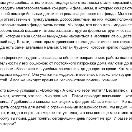
 мы уже сообщали, волонтеры медицинского колледжа стали надежной 
роводить благотворительные концерты и флешмобы, в которых собираю
есной помощи больным детям и на реализацию проектов фонда. Мы знае
и ответственные, пунктуальные, добросовестные, на них можно положит
готворительного фонда очень важна. Мы рады, что волонтеры-медики се
ровольческой миссии и готовы развивать другие формы сотрудничества
ей, которые из-за болезни вынуждены находиться в изоляции от обществ
ский сад. Кстати, волонтеры медицинского колледжа активно практикую
да есть замечательный мальчик Степан Луценко, который крепко подру
конференции студенты рассказали обо всех направлениях работы волонте
тельности у них обширное: от постоянного патронажа дома малютки до
доровом образе жизни в учебных заведениях до донорства крови. Как м
одыми людьми?! Они учатся на медиков, и все знают, насколько труден
отой. И все же находят время на бескорыстную помощь ближним.
асто можно услышать: «Волонтер? А сколько тебе платят? Бесплатно?.. Д
рчают, кажется, что весь мир прогнил… Потом приходит понимание – каж
шина. И добавила о совместных акциях с фондом «Спаси жизнь»: - Когд
ирать средства для детей с ограниченными возможностями, мы видим, ч
-то, и тогда я верю, что мир не так уж плох, и в нем все еще много мес
орому ты помог, дает понять: сегодняшний день прожит не зря. И разве э
онтером?