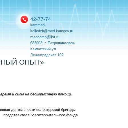
42-77-74
kammed-
kolledzh@med.kamgov.ru
medcomp@list.ru
683003, г. Петропавловск-
Камчатский ул.
Ленинградская 102
ННЫЙ ОПЫТ»
 время и силы на бескорыстную помощь
енная деятельности волонтерской бригады
ю представителя благотворительного фонда