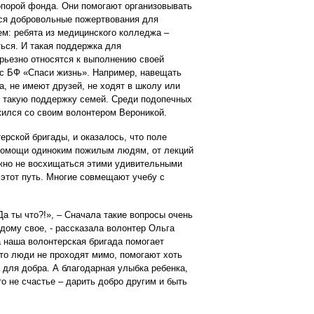
опорой фонда. Они помогают организовывать
тся добровольные пожертвования для
м: ребята из медицинского колледжа –
ься. И такая поддержка для
рьезно относятся к выполнению своей
 с БФ «Спаси жизнь». Например, навещать
а, не имеют друзей, не ходят в школу или
т такую поддержку семей. Среди подопечных
жился со своим волонтером Вероникой.
рской бригады, и оказалось, что поле
 помощи одиноким пожилым людям, от лекций
ожно не восхищаться этими удивительными
 этот путь. Многие совмещают учебу с
а ты что?!», – Сначала такие вопросы очень
дому свое, - рассказала волонтер Ольга
а наша волонтерская бригада помогает
то люди не проходят мимо, помогают хоть
та для добра. А благодарная улыбка ребенка,
то не счастье – дарить добро другим и быть