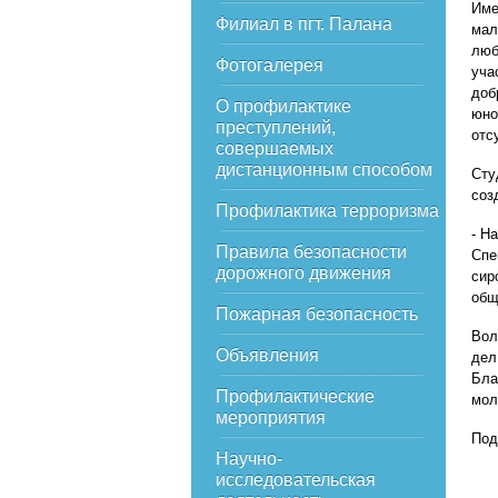
Име
Филиал в пгт. Палана
мал
люб
Фотогалерея
уча
доб
О профилактике
юно
преступлений,
отс
совершаемых
дистанционным способом
Сту
соз
Профилактика терроризма
- Н
Правила безопасности
Спе
дорожного движения
сир
общ
Пожарная безопасность
Вол
Объявления
дел
Бла
Профилактические
мол
мероприятия
Под
Научно-
исследовательская