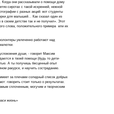
. Когда они рассказывали о помощи дому
етях-сиротах с такой искренней, нежной
тографии с разных акций: вот студенты
 горки для малышей… Как сказал один из
 в своем детстве так и не получил». Этот
рого слова, положительного примера или их
волонтеры увлеченно работают над
 малютки.
 успокоения души, - говорит Максим
даются в твоей помощи (будь то дети-
стью. А ты получишь бесценный опыт
ином ракурсе, и научить состраданию.
 имеет за плечами солидный список добрых
ают: говорить стоит только о результатах.
самым сплоченным, могучим и творческим
паси жизнь»