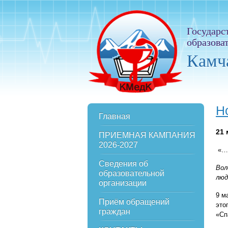
Государс
образова
Камч
Н
Главная
21
ПРИЕМНАЯ КАМПАНИЯ
2026-2027
«…
Сведения об
Вол
образовательной
люд
организации
9 м
Приём обращений
это
граждан
«Сп