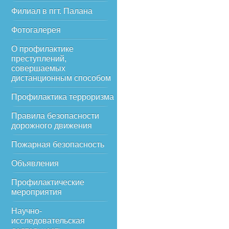
Филиал в пгт. Палана
Фотогалерея
О профилактике
преступлений,
совершаемых
дистанционным способом
Профилактика терроризма
Правила безопасности
дорожного движения
Пожарная безопасность
Объявления
Профилактические
мероприятия
Научно-
исследовательская