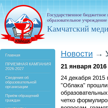
Государственное бюджетное
образовательное учреждение
Камчатский мед
Новости
→
Главная
ПРИЕМНАЯ КАМПАНИЯ
21
января 2016
2026-2027
24 декабря 2015 
Сведения об
образовательной
"Облака" прошли
организации
образовательных
Приём обращений
четко формулиро
граждан
вопросам, грамот