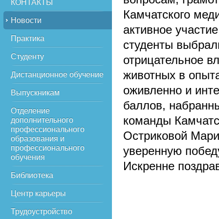
КОНТАКТЫ
Камчатского мед
Новости
активное участи
Практика
студенты выбрал
Студенту
отрицательное вл
животных в опыта
Дистанционное обучение
оживленно и инт
Выпускникам
баллов, набранн
Отделение
команды Камчатск
дополнительного
профессионального
Остриковой Мари
образования и
профессионального
уверенную победу
обучения
Искренне поздра
Библиотека
Центр карьеры
Трудоустройство