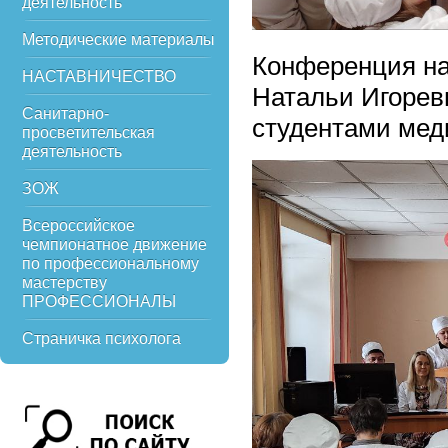
деятельность
Методические материалы
Конференция на
НАСТАВНИЧЕСТВО
Натальи Игорев
Санитарно-
студентами мед
просветительская
деятельность
ЗОЖ
Всероссийское
чемпионатное движение
по профессиональному
мастерству
ПРОФЕССИОНАЛЫ
Страничка психолога