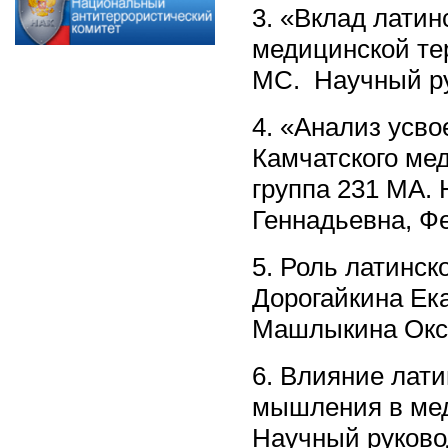
3. «Вклад лати
медицинской те
МС. Научный ру
4. «Анализ усв
Камчатского ме
группа 231 МА.
Геннадьевна, Ф
5. Роль латинск
Дорогайкина Ека
Машлыкина Окс
6. Влияние лат
мышления в мед
Научный руков