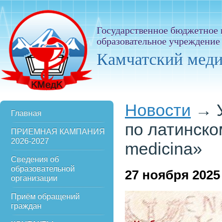
Государственное бюджетное
образовательное учреждение
Камчатский мед
Новости
→
Главная
по латинском
ПРИЕМНАЯ КАМПАНИЯ
2026-2027
medicina»
Сведения об
образовательной
27
ноября 2025
организации
Приём обращений
граждан