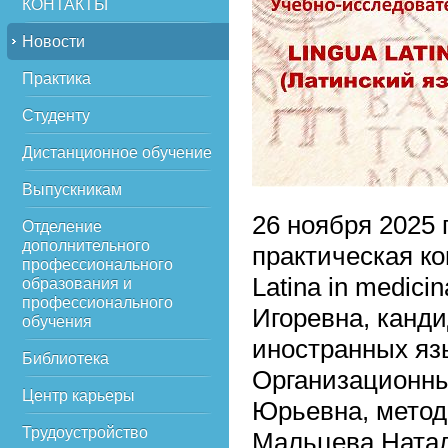
КОНТАКТЫ
Новости
Практика
Студенту
Дистанционное обучение
Выпускникам
26 ноября 2025 
Отделение
дополнительного
практическая к
профессионального
Latina in medi
образования и
профессионального
Игоревна, канди
обучения
иностранных яз
Библиотека
Организационны
Центр карьеры
Юрьевна, метод
Трудоустройство
Мальцева Натал