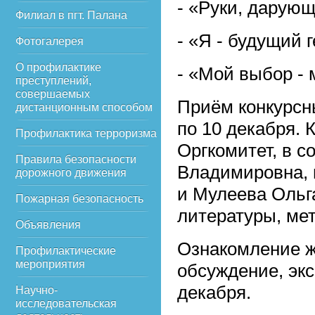
- «Руки, дарующ
Филиал в пгт. Палана
- «Я - будущий 
Фотогалерея
О профилактике
- «Мой выбор - 
преступлений,
совершаемых
Приём конкурсн
дистанционным способом
по 10 декабря.
Профилактика терроризма
Оргкомитет, в с
Правила безопасности
Владимировна, 
дорожного движения
и Мулеева Ольг
Пожарная безопасность
литературы, мет
Объявления
Ознакомление ж
Профилактические
мероприятия
обсуждение, экс
декабря.
Научно-
исследовательская