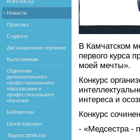
КОНТАКТЫ
Новости
Практика
Студенту
В Камчатском м
Дистанционное обучение
первого курса 
Выпускникам
моей мечты».
Отделение
дополнительного
Конкурс организ
профессионального
интеллектуальн
образования и
профессионального
интереса и осо
обучения
Библиотека
Конкурс сочине
Центр карьеры
- «Медсестра - 
Трудоустройство