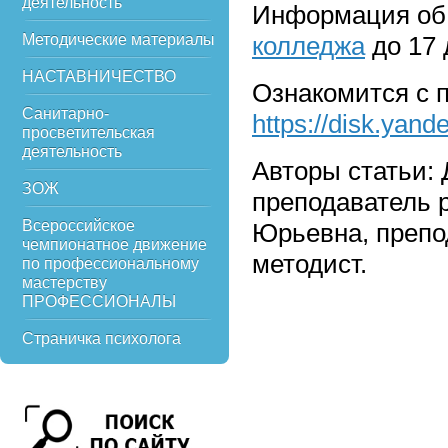
деятельность
Информация об 
Методические материалы
колледжа
до 17 
НАСТАВНИЧЕСТВО
Ознакомится с 
Санитарно-
https://disk.yan
просветительская
деятельность
Авторы статьи:
ЗОЖ
преподаватель р
Всероссийское
Юрьевна, препод
чемпионатное движение
методист.
по профессиональному
мастерству
ПРОФЕССИОНАЛЫ
Страничка психолога