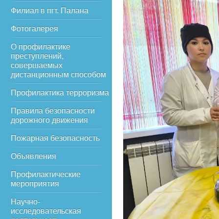
Филиал в пгт. Палана
Фотогалерея
О профилактике
преступлений,
совершаемых
дистанционным способом
Профилактика терроризма
Правила безопасности
дорожного движения
Пожарная безопасность
Объявления
Профилактические
мероприятия
Научно-
исследовательская