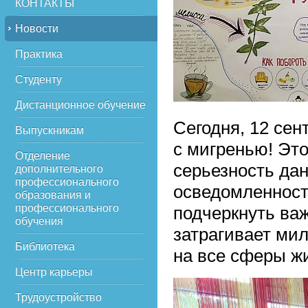
КОНТАКТЫ
Новости
Практика
Студенту
Дистанционное обучение
Сегодня, 12 се
Выпускникам
с мигренью! Это
Отделение
серьезность да
дополнительного
профессионального
осведомленност
образования и
профессионального
подчеркнуть ва
обучения
затрагивает ми
Библиотека
на все сферы жи
Центр карьеры
Трудоустройство