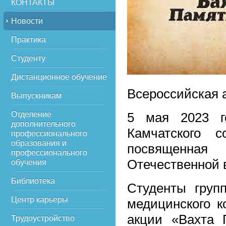
КОНТАКТЫ
Новости
Практика
Студенту
Дистанционное обучение
Всероссийская 
Выпускникам
Отделение
5 мая 2023 г
дополнительного
Камчатского с
профессионального
образования и
посвященна
профессионального
Отечественной 
обучения
Библиотека
Студенты груп
Центр карьеры
медицинского к
акции «Вахта 
Трудоустройство