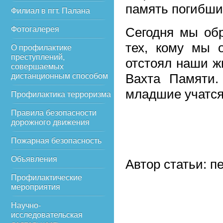
память погибши
Филиал в пгт. Палана
Фотогалерея
Сегодня мы об
тех, кому мы 
О профилактике
преступлений,
отстоял наши ж
совершаемых
Вахта Памяти.
дистанционным способом
младшие учатся
Профилактика терроризма
Правила безопасности
дорожного движения
Пожарная безопасность
Объявления
Автор статьи: п
Профилактические
мероприятия
Научно-
исследовательская