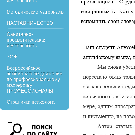
деятельность
Методические материалы
НАСТАВНИЧЕСТВО
Санитарно-
просветительская
деятельность
ЗОЖ
Всероссийское
чемпионатное движение
по профессиональному
мастерству
ПРОФЕССИОНАЛЫ
Страничка психолога