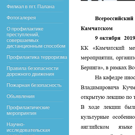
Филиал в пгт. Палана
Фотогалерея
О профилактике
преступлений,
совершаемых
дистанционным способом
Профилактика терроризма
Правила безопасности
дорожного движения
Пожарная безопасность
Объявления
Профилактические
мероприятия
Научно-
исследовательская