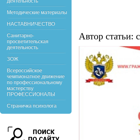
деятельность
Методические материалы
НАСТАВНИЧЕСТВО
Автор статьи: 
Санитарно-
просветительская
деятельность
ЗОЖ
Всероссийское
чемпионатное движение
по профессиональному
мастерству
ПРОФЕССИОНАЛЫ
Страничка психолога