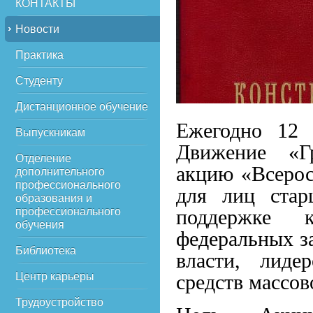
КОНТАКТЫ
Новости
Практика
Студенту
Дистанционное обучение
Ежегодно 12 
Выпускникам
Движение «Гр
Отделение
акцию «Всерос
дополнительного
профессионального
для лиц стар
образования и
профессионального
поддержке к
обучения
федеральных з
Библиотека
власти, лиде
Центр карьеры
средств массо
Трудоустройство