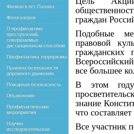
Цель Акци
Филиал в пгт. Палана
общественнос
граждан Росси
Фотогалерея
О профилактике
Подобные ме
преступлений,
совершаемых
правовой кул
дистанционным способом
гражданских 
Профилактика терроризма
Всероссийский
Правила безопасности
все большее ко
дорожного движения
В этом году
Пожарная безопасность
просветитель
Объявления
знание Консти
Профилактические
что составляет
мероприятия
Научно-
Все участник 
исследовательская