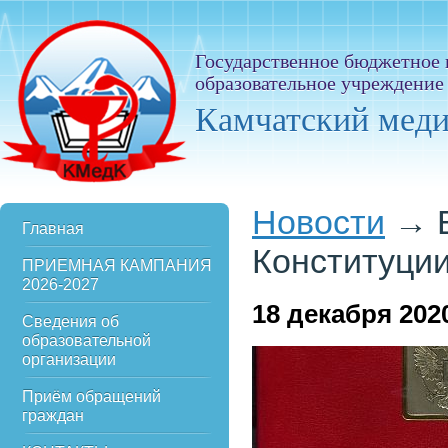
Государственное бюджетное
образовательное учреждение
Камчатский мед
Новости
→
Главная
Конституци
ПРИЕМНАЯ КАМПАНИЯ
2026-2027
18
декабря 202
Сведения об
образовательной
организации
Приём обращений
граждан