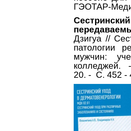
ГЭОТАР-Медиа,
Сестринс
передаваем
Дзигуа // Се
патологии р
мужчин: уч
колледжей. -
20. - С. 452 -