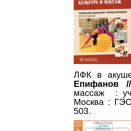
ЛФК в акуше
Епифанов 
массаж : уче
Москва : ГЭО
503.