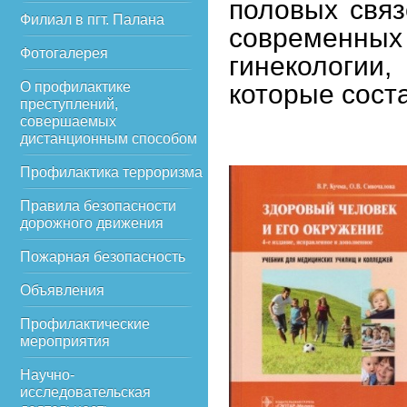
половых связ
Филиал в пгт. Палана
современных
Фотогалерея
гинекологии
О профилактике
которые сост
преступлений,
совершаемых
дистанционным способом
Профилактика терроризма
Правила безопасности
дорожного движения
Пожарная безопасность
Объявления
Профилактические
мероприятия
Научно-
исследовательская