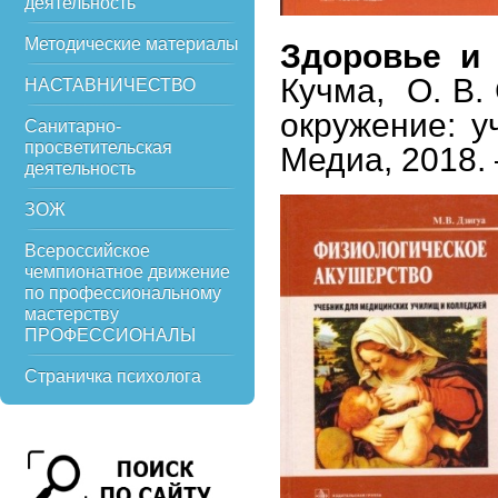
деятельность
Методические материалы
Здоровье и
Кучма, О. В.
НАСТАВНИЧЕСТВО
окружение: у
Санитарно-
просветительская
Медиа, 2018. –
деятельность
ЗОЖ
Всероссийское
чемпионатное движение
по профессиональному
мастерству
ПРОФЕССИОНАЛЫ
Страничка психолога