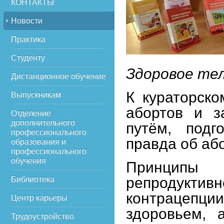
КОНТАКТЫ
Новости
Практика
Студенту
Здоровое те
Дистанционное обучение
К кураторско
Выпускникам
абортов и з
Отделение
дополнительного
путём, подго
профессионального
правда об аб
образования и
профессионального
обучения
Принципы
репродуктив
Библиотека
контрацепции
Центр карьеры
здоровьем, 
Трудоустройство