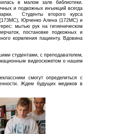
жилась в малом зале библиотеки.
чных и подкожных инъекций всегда
марки. Студенты второго курса
(173МС), Юрченко Алена (172МС) и
терес: мытью рук на гигиеническом
ерчаток, постановке подкожных и
ного кормления пациенту. Вдовина
ими студентами, с преподавателем,
рмационным видеосюжетом о нашем
классники смогут определиться с
енности. Ждем будущих медиков в