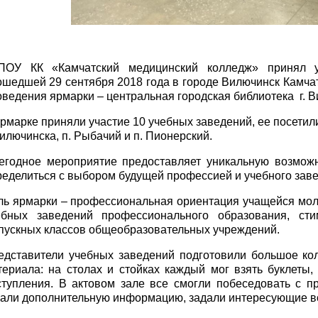
ПОУ КК «Камчатский медицинский колледж» принял у
ошедшей 29 сентября 2018 года в городе Вилючинск Камча
оведения ярмарки – центральная городская библиотека г. В
ярмарке приняли участие 10 учебных заведений, ее посетил
Вилючинска, п. Рыбачий и п. Пионерский.
егодное мероприятие предоставляет уникальную возможн
ределиться с выбором будущей профессией и учебного зав
ль ярмарки – профессиональная ориентация учащейся мол
ебных заведений профессионального образования, ст
пускных классов общеобразовательных учреждений.
едставители учебных заведений подготовили большое кол
териала: на столах и стойках каждый мог взять буклеты
ступления. В актовом зале все смогли побеседовать с п
нали дополнительную информацию, задали интересующие в