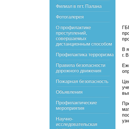
Филиал в пгт. Палана
Фотогалерея
О профилактике
ГБ
преступлений,
пр
совершаемых
пр
дистанционным способом
В 
Профилактика терроризма
г. 
Правила безопасности
Еж
дорожного движения
оп
Пожарная безопасность
Це
уч
Объявления
вы
Профилактические
Пр
мероприятия
ма
по
Научно-
уз
исследовательская