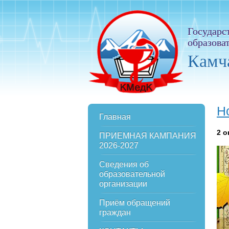
Государс
образова
Камч
Н
Главная
2
о
ПРИЕМНАЯ КАМПАНИЯ
2026-2027
Сведения об
образовательной
организации
Приём обращений
граждан