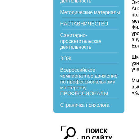
деятельность
Эк
Ан
Методические материалы
по
ме
НАСТАВНИЧЕСТВО
Фи
ур
Санитарно-
вн
просветительская
Ев
деятельность
Шк
ЗОЖ
уз
уч
Всероссийское
чемпионатное движение
Мы
по профессиональному
вы
мастерству
«К
ПРОФЕССИОНАЛЫ
Страничка психолога