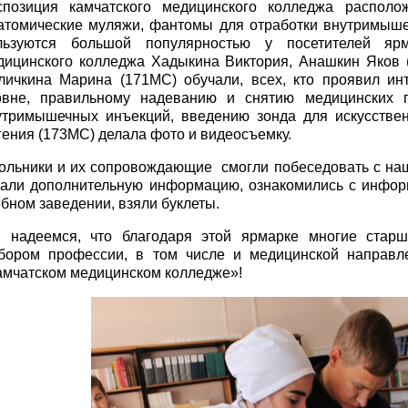
спозиция камчатского медицинского колледжа располо
атомические муляжи, фантомы для отработки внутримыше
льзуются большой популярностью у посетителей яр
дицинского колледжа Хадыкина Виктория, Анашкин Яков 
личкина Марина (171МС) обучали, всех, кто проявил ин
овне, правильному надеванию и снятию медицинских п
утримышечных инъекций, введению зонда для искусствен
гения (173МС) делала фото и видеосъемку.
ольники и их сопровождающие смогли побеседовать с наш
нали дополнительную информацию, ознакомились с инфо
ебном заведении, взяли буклеты.
 надеемся, что благодаря этой ярмарке многие старше
бором профессии, в том числе и медицинской направл
амчатском медицинском колледже»!