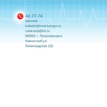
42-77-74
kammed-
kolledzh@med.kamgov.ru
medcomp@list.ru
683003, г. Петропавловск-
Камчатский ул.
Ленинградская 102