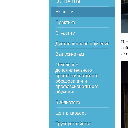
КОНТАКТЫ
Новости
Практика
Студенту
Цел
Дистанционное обучение
доб
люд
Выпускникам
Отделение
дополнительного
профессионального
образования и
профессионального
обучения
Библиотека
Центр карьеры
Трудоустройство