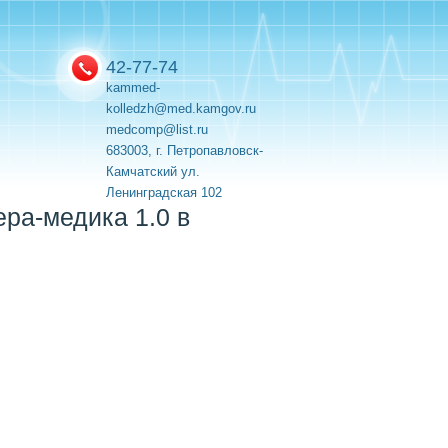
42-77-74
kammed-
kolledzh@med.kamgov.ru
medcomp@list.ru
683003, г. Петропавловск-
Камчатский ул.
Ленинградская 102
ра-медика 1.0 в