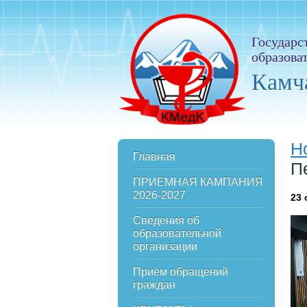
Государс
образова
Камч
Н
Главная
П
ПРИЕМНАЯ КАМПАНИЯ
2026-2027
23
Сведения об
образовательной
организации
Приём обращений
граждан