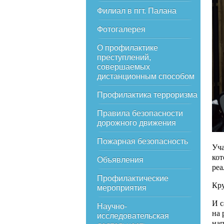
Филиал в пгт. Палана
Фотогалерея
О профилактике
преступлений,
совершаемых
дистанционным способом
Профилактика терроризма
Правила безопасности
дорожного движения
Пожарная безопасность
Уча
кот
Объявления
реа
Профилактические
Кру
мероприятия
И с
Научно-
на 
исследовательская
нап