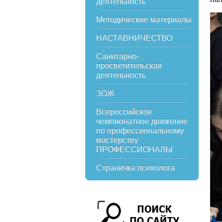
деятельность
Методические материалы
НАСТАВНИЧЕСТВО
Санитарно-
просветительская
деятельность
ЗОЖ
Всероссийское
чемпионатное движение
по профессиональному
мастерству
ПРОФЕССИОНАЛЫ
Страничка психолога