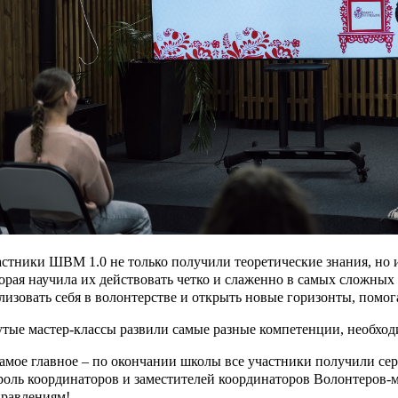
стники ШВМ 1.0 не только получили теоретические знания, но и
орая научила их действовать четко и слаженно в самых сложных
лизовать себя в волонтерстве и открыть новые горизонты, помог
тые мастер-классы развили самые разные компетенции, необход
амое главное – по окончании школы все участники получили се
роль координаторов и заместителей координаторов Волонтеров
равлениям!