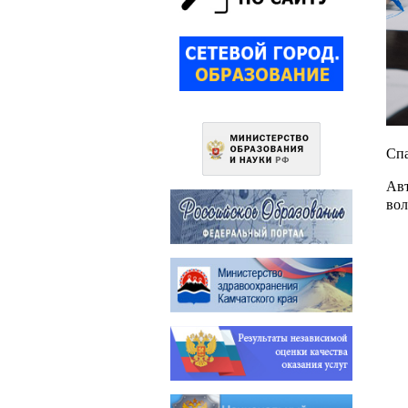
Спа
Авт
вол